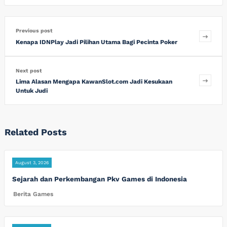
Previous post
Kenapa IDNPlay Jadi Pilihan Utama Bagi Pecinta Poker
Next post
Lima Alasan Mengapa KawanSlot.com Jadi Kesukaan
Untuk Judi
Related Posts
August 3, 2026
Sejarah dan Perkembangan Pkv Games di Indonesia
Berita Games