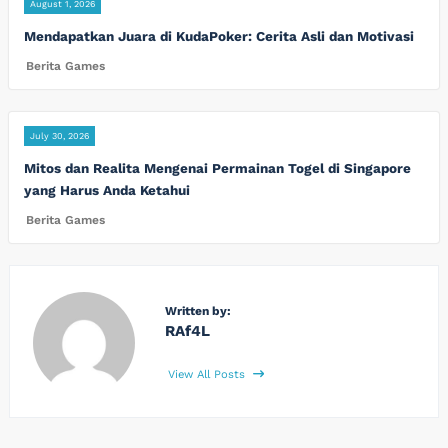
August 1, 2026
Mendapatkan Juara di KudaPoker: Cerita Asli dan Motivasi
Berita Games
July 30, 2026
Mitos dan Realita Mengenai Permainan Togel di Singapore
yang Harus Anda Ketahui
Berita Games
Written by:
RAf4L
View All Posts