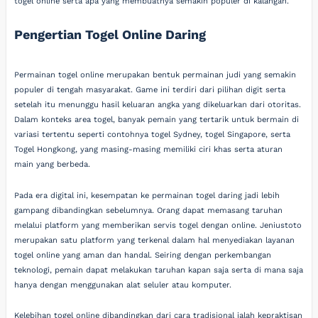
togel online serta apa yang membuatnya semakin populer di kalangan.
Pengertian Togel Online Daring
Permainan togel online merupakan bentuk permainan judi yang semakin
populer di tengah masyarakat. Game ini terdiri dari pilihan digit serta
setelah itu menunggu hasil keluaran angka yang dikeluarkan dari otoritas.
Dalam konteks area togel, banyak pemain yang tertarik untuk bermain di
variasi tertentu seperti contohnya togel Sydney, togel Singapore, serta
Togel Hongkong, yang masing-masing memiliki ciri khas serta aturan
main yang berbeda.
Pada era digital ini, kesempatan ke permainan togel daring jadi lebih
gampang dibandingkan sebelumnya. Orang dapat memasang taruhan
melalui platform yang memberikan servis togel dengan online. Jeniustoto
merupakan satu platform yang terkenal dalam hal menyediakan layanan
togel online yang aman dan handal. Seiring dengan perkembangan
teknologi, pemain dapat melakukan taruhan kapan saja serta di mana saja
hanya dengan menggunakan alat seluler atau komputer.
Kelebihan togel online dibandingkan dari cara tradisional ialah kepraktisan