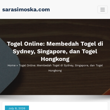
Skip
sarasimoska.com
to
content
Togel Online: Membedah Togel di
Sydney, Singapore, dan Togel
Hongkong
Home
»
Togel Online: Membedah Togel di Sydney, Singapore, dan Togel
Hongkong
July 8, 2026