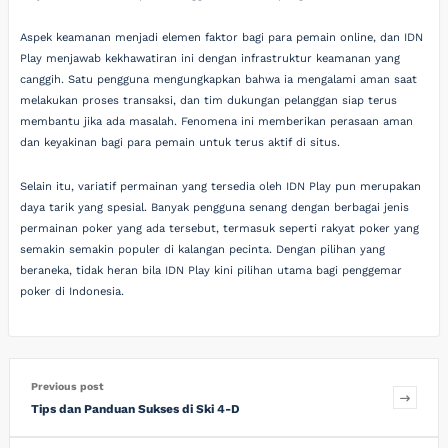
Aspek keamanan menjadi elemen faktor bagi para pemain online, dan IDN
Play menjawab kekhawatiran ini dengan infrastruktur keamanan yang
canggih. Satu pengguna mengungkapkan bahwa ia mengalami aman saat
melakukan proses transaksi, dan tim dukungan pelanggan siap terus
membantu jika ada masalah. Fenomena ini memberikan perasaan aman
dan keyakinan bagi para pemain untuk terus aktif di situs.
Selain itu, variatif permainan yang tersedia oleh IDN Play pun merupakan
daya tarik yang spesial. Banyak pengguna senang dengan berbagai jenis
permainan poker yang ada tersebut, termasuk seperti rakyat poker yang
semakin semakin populer di kalangan pecinta. Dengan pilihan yang
beraneka, tidak heran bila IDN Play kini pilihan utama bagi penggemar
poker di Indonesia.
Previous post
Tips dan Panduan Sukses di Ski 4-D