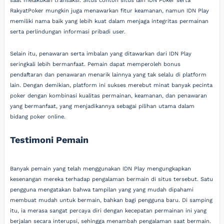
saat melakukan transaksi. Situs contoh situs lain IDN Poker serta
RakyatPoker mungkin juga menawarkan fitur keamanan, namun IDN Play
memiliki nama baik yang lebih kuat dalam menjaga integritas permainan
serta perlindungan informasi pribadi user.
Selain itu, penawaran serta imbalan yang ditawarkan dari IDN Play
seringkali lebih bermanfaat. Pemain dapat memperoleh bonus
pendaftaran dan penawaran menarik lainnya yang tak selalu di platform
lain. Dengan demikian, platform ini sukses merebut minat banyak pecinta
poker dengan kombinasi kualitas permainan, keamanan, dan penawaran
yang bermanfaat, yang menjadikannya sebagai pilihan utama dalam
bidang poker online.
Testimoni Pemain
Banyak pemain yang telah menggunakan IDN Play mengungkapkan
kesenangan mereka terhadap pengalaman bermain di situs tersebut. Satu
pengguna mengatakan bahwa tampilan yang yang mudah dipahami
membuat mudah untuk bermain, bahkan bagi pengguna baru. Di samping
itu, ia merasa sangat percaya diri dengan kecepatan permainan ini yang
berjalan secara interupsi, sehingga menambah pengalaman saat bermain.