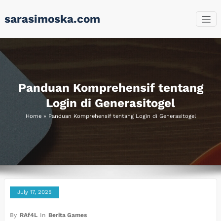
Skip
sarasimoska.com
to
content
Panduan Komprehensif tentang
Login di Generasitogel
Home
»
Panduan Komprehensif tentang Login di Generasitogel
July 17, 2025
By
RAf4L
In
Berita Games