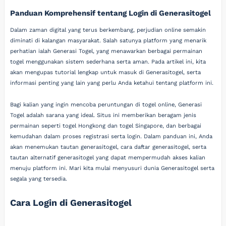
Panduan Komprehensif tentang Login di Generasitogel
Dalam zaman digital yang terus berkembang, perjudian online semakin
diminati di kalangan masyarakat. Salah satunya platform yang menarik
perhatian ialah Generasi Togel, yang menawarkan berbagai permainan
togel menggunakan sistem sederhana serta aman. Pada artikel ini, kita
akan mengupas tutorial lengkap untuk masuk di Generasitogel, serta
informasi penting yang lain yang perlu Anda ketahui tentang platform ini.
Bagi kalian yang ingin mencoba peruntungan di togel online, Generasi
Togel adalah sarana yang ideal. Situs ini memberikan beragam jenis
permainan seperti togel Hongkong dan togel Singapore, dan berbagai
kemudahan dalam proses registrasi serta login. Dalam panduan ini, Anda
akan menemukan tautan generasitogel, cara daftar generasitogel, serta
tautan alternatif generasitogel yang dapat mempermudah akses kalian
menuju platform ini. Mari kita mulai menyusuri dunia Generasitogel serta
segala yang tersedia.
Cara Login di Generasitogel