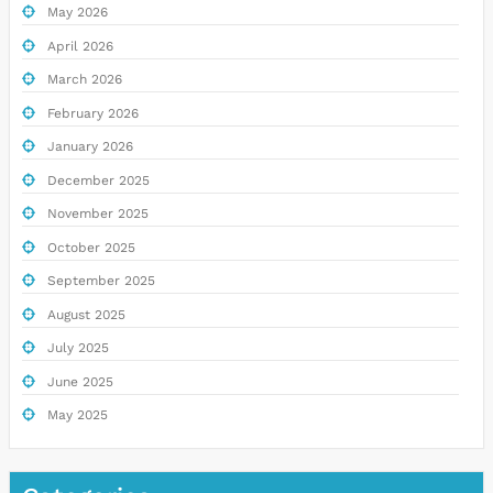
May 2026
April 2026
March 2026
February 2026
January 2026
December 2025
November 2025
October 2025
September 2025
August 2025
July 2025
June 2025
May 2025