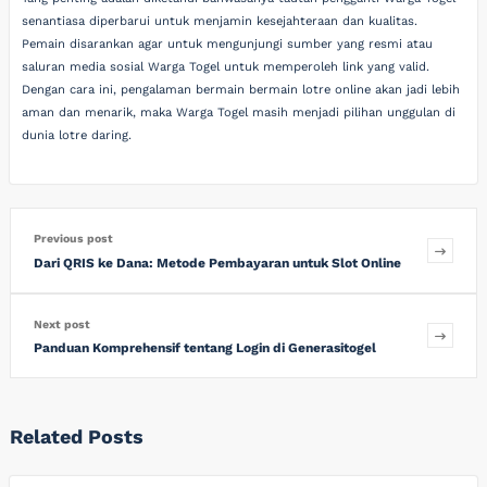
senantiasa diperbarui untuk menjamin kesejahteraan dan kualitas.
Pemain disarankan agar untuk mengunjungi sumber yang resmi atau
saluran media sosial Warga Togel untuk memperoleh link yang valid.
Dengan cara ini, pengalaman bermain bermain lotre online akan jadi lebih
aman dan menarik, maka Warga Togel masih menjadi pilihan unggulan di
dunia lotre daring.
Previous post
Dari QRIS ke Dana: Metode Pembayaran untuk Slot Online
Next post
Panduan Komprehensif tentang Login di Generasitogel
Related Posts