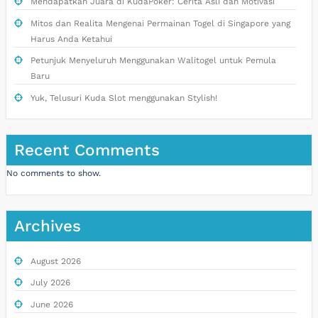
Mendapatkan Juara di KudaPoker: Cerita Asli dan Motivasi
Mitos dan Realita Mengenai Permainan Togel di Singapore yang
Harus Anda Ketahui
Petunjuk Menyeluruh Menggunakan Walitogel untuk Pemula
Baru
Yuk, Telusuri Kuda Slot menggunakan Stylish!
Recent Comments
No comments to show.
Archives
August 2026
July 2026
June 2026