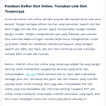
Panduan Daftar Slot Online: Temukan Link Slot
Terpercaya
Dunia permainan slot online semakin populer dan banyak dicari oleh para
penjudi. Dengan berbagai pilihan taruhan yang bervariasi, seperti slot bet
kecil hingga slot bet 500, pemain dapat menyesuaikan budget mereka
dengan mudah. Dengan menghadirkan opsi yang fleksibel, para pemain
bisa mencoba keberuntungan mereka tanpa harus mengeluarkan modal
yang besar. Selain itu, kehadiran metode pembayaran yang beragam
seperti slot QRIS, slot Dana, dan slot OVO membuat proses transaksi
menjadi lebih mudah dan nyaman.
Namun, memilih situs slot online yang terpercaya adalah hal yang sangat
penting untuk memastikan pengalaman bermain yang aman dan
menyenangkan.
rtp slot
Dalam panduan kali ini, kami akan membahas
berbagai jenis slot, termasuk slot gacor dan slot maxwin yang memiliki
peluang besar untuk menang. Kami juga akan menyediakan link slot
online yang bisa diandalkan dan informasi penting mengenai RTP slot
online untuk membantu Anda dalam memilih permainan yang tepat. Mari
kita mulai menjelajahi dunia slot online yang penuh peluang ini.