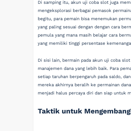
Di samping itu, akun uji coba slot juga m
mengeksplorasi berbagai pemasok permainan
begitu, para pemain bisa menemukan perma
yang paling sesuai dengan dengan cara ber
pemula yang mana masih belajar cara bermai
yang memiliki tinggi persentase kemenanga
Di sisi lain, bermain pada akun uji coba 
manajemen dana yang lebih baik. Para pem
setiap taruhan berpengaruh pada saldo, da
mereka akhirnya beralih ke permainan dan
menjadi halus percaya diri dan siap untuk
Taktik untuk Mengembang