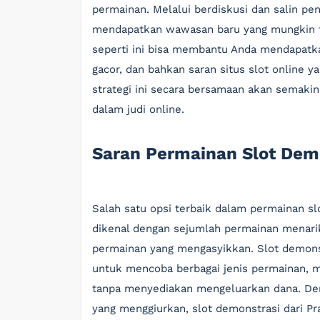
permainan. Melalui berdiskusi dan salin pe
mendapatkan wawasan baru yang mungkin t
seperti ini bisa membantu Anda mendapatkan
gacor, dan bahkan saran situs slot online 
strategi ini secara bersamaan akan semak
dalam judi online.
Saran Permainan Slot Demo
Salah satu opsi terbaik dalam permainan sl
dikenal dengan sejumlah permainan menari
permainan yang mengasyikkan. Slot demons
untuk mencoba berbagai jenis permainan, mi
tanpa menyediakan mengeluarkan dana. Den
yang menggiurkan, slot demonstrasi dari P