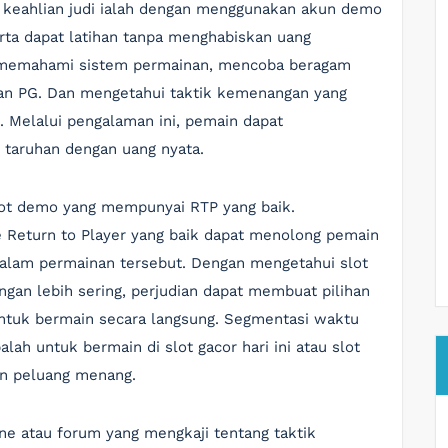
h keahlian judi ialah dengan menggunakan akun demo
rta dapat latihan tanpa menghabiskan uang
 memahami sistem permainan, mencoba beragam
 dan PG. Dan mengetahui taktik kemenangan yang
. Melalui pengalaman ini, pemain dapat
 taruhan dengan uang nyata.
lot demo yang mempunyai RTP yang baik.
Return to Player yang baik dapat menolong pemain
lam permainan tersebut. Dengan mengetahui slot
n lebih sering, perjudian dapat membuat pilihan
ntuk bermain secara langsung. Segmentasi waktu
ah untuk bermain di slot gacor hari ini atau slot
an peluang menang.
ine atau forum yang mengkaji tentang taktik