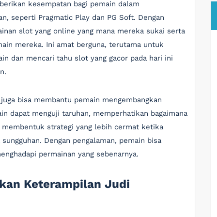
emberikan kesempatan bagi pemain dalam
, seperti Pragmatic Play dan PG Soft. Dengan
inan slot yang online yang mana mereka sukai serta
main mereka. Ini amat berguna, terutama untuk
n dan mencari tahu slot yang gacor pada hari ini
n.
slot juga bisa membantu pemain mengembangkan
ain dapat menguji taruhan, memperhatikan bagaimana
n membentuk strategi yang lebih cermat ketika
a sungguhan. Dengan pengalaman, pemain bisa
 menghadapi permainan yang sebenarnya.
kan Keterampilan Judi