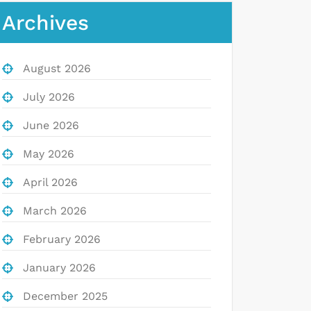
Archives
August 2026
July 2026
June 2026
May 2026
April 2026
March 2026
February 2026
January 2026
December 2025