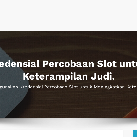
densial Percobaan Slot un
Keterampilan Judi.
unakan Kredensial Percobaan Slot untuk Meningkatkan Keter