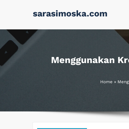
Skip
sarasimoska.com
to
content
Menggunakan Kre
Home
»
Mengg