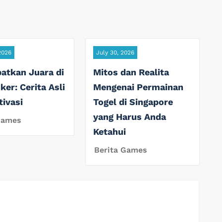
2026
July 30, 2026
atkan Juara di
Mitos dan Realita
er: Cerita Asli
Mengenai Permainan
ivasi
Togel di Singapore
yang Harus Anda
Games
Ketahui
Berita Games