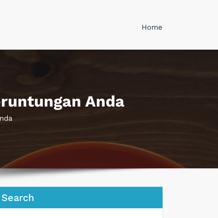
Home
eruntungan Anda
Anda
Search