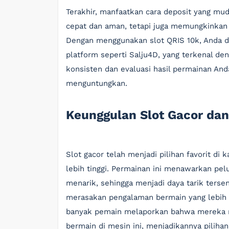
Terakhir, manfaatkan cara deposit yang muda
cepat dan aman, tetapi juga memungkinkan
Dengan menggunakan slot QRIS 10k, Anda d
platform seperti Salju4D, yang terkenal de
konsisten dan evaluasi hasil permainan An
menguntungkan.
Keunggulan Slot Gacor dan
Slot gacor telah menjadi pilihan favorit d
lebih tinggi. Permainan ini menawarkan pel
menarik, sehingga menjadi daya tarik terse
merasakan pengalaman bermain yang lebih 
banyak pemain melaporkan bahwa mereka 
bermain di mesin ini, menjadikannya pilih