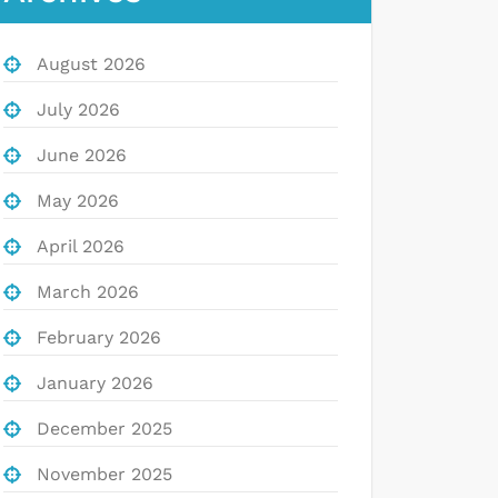
August 2026
July 2026
June 2026
May 2026
April 2026
March 2026
February 2026
January 2026
December 2025
November 2025