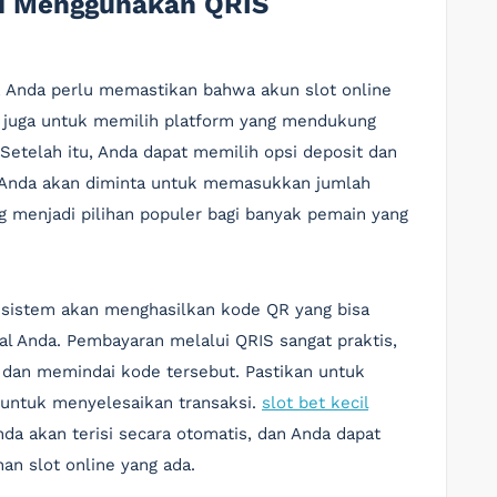
si Menggunakan QRIS
 Anda perlu memastikan bahwa akun slot online
an juga untuk memilih platform yang mendukung
Setelah itu, Anda dapat memilih opsi deposit dan
 Anda akan diminta untuk memasukkan jumlah
ang menjadi pilihan populer bagi banyak pemain yang
sistem akan menghasilkan kode QR yang bisa
al Anda. Pembayaran melalui QRIS sangat praktis,
 dan memindai kode tersebut. Pastikan untuk
i untuk menyelesaikan transaksi.
slot bet kecil
da akan terisi secara otomatis, dan Anda dapat
n slot online yang ada.