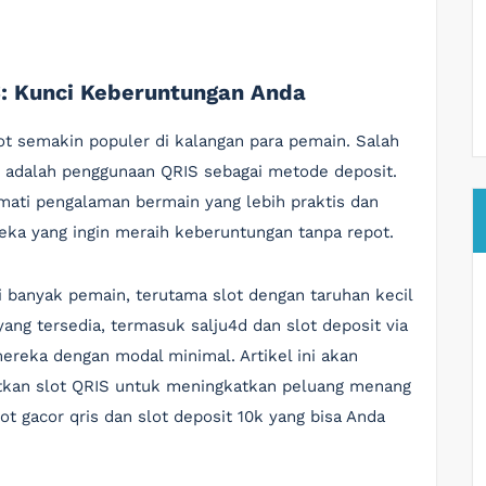
: Kunci Keberuntungan Anda
ot semakin populer di kalangan para pemain. Salah
an adalah penggunaan QRIS sebagai metode deposit.
mati pengalaman bermain yang lebih praktis dan
reka yang ingin meraih keberuntungan tanpa repot.
gi banyak pemain, terutama slot dengan taruhan kecil
yang tersedia, termasuk salju4d dan slot deposit via
reka dengan modal minimal. Artikel ini akan
kan slot QRIS untuk meningkatkan peluang menang
t gacor qris dan slot deposit 10k yang bisa Anda