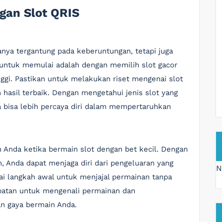
gan Slot QRIS
ya tergantung pada keberuntungan, tetapi juga
ik untuk memulai adalah dengan memilih slot gacor
gi. Pastikan untuk melakukan riset mengenai slot
asil terbaik. Dengan mengetahui jenis slot yang
bisa lebih percaya diri dalam mempertaruhkan
n Anda ketika bermain slot dengan bet kecil. Dengan
 Anda dapat menjaga diri dari pengeluaran yang
N
ai langkah awal untuk menjajal permainan tanpa
mpatan untuk mengenali permainan dan
n gaya bermain Anda.