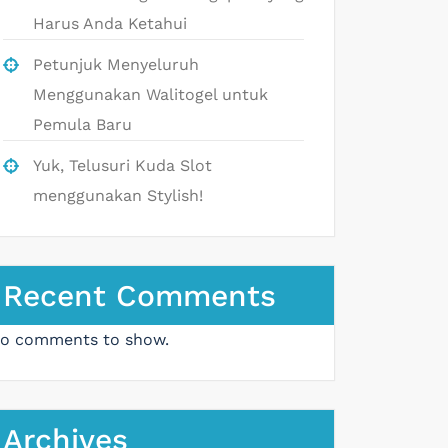
Harus Anda Ketahui
Petunjuk Menyeluruh
Menggunakan Walitogel untuk
Pemula Baru
Yuk, Telusuri Kuda Slot
menggunakan Stylish!
Recent Comments
o comments to show.
Archives