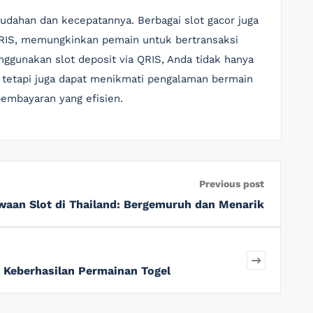
ahan dan kecepatannya. Berbagai slot gacor juga
IS, memungkinkan pemain untuk bertransaksi
ggunakan slot deposit via QRIS, Anda tidak hanya
tetapi juga dapat menikmati pengalaman bermain
embayaran yang efisien.
Previous post
aan Slot di Thailand: Bergemuruh dan Menarik
k Keberhasilan Permainan Togel