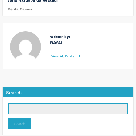
yang Harus Anda Ketahui
Berita Games
Written by:
RAf4L
View All Posts
Search
Search