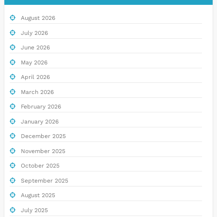
August 2026
July 2026
June 2026
May 2026
April 2026
March 2026
February 2026
January 2026
December 2025
November 2025
October 2025
September 2025
August 2025
July 2025