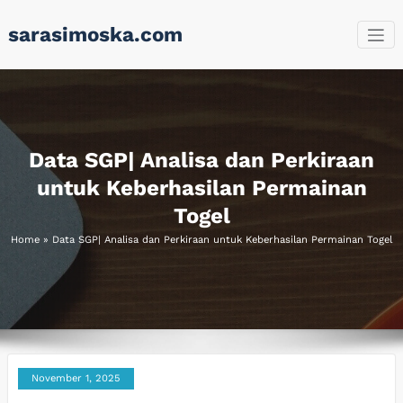
Skip
sarasimoska.com
to
content
Data SGP| Analisa dan Perkiraan
untuk Keberhasilan Permainan
Togel
Home
»
Data SGP| Analisa dan Perkiraan untuk Keberhasilan Permainan Togel
November 1, 2025