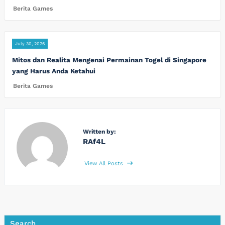
Berita Games
July 30, 2026
Mitos dan Realita Mengenai Permainan Togel di Singapore
yang Harus Anda Ketahui
Berita Games
Written by:
RAf4L
View All Posts
Search