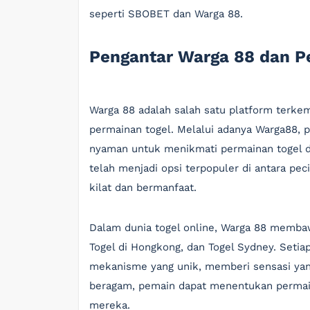
seperti SBOBET dan Warga 88.
Pengantar Warga 88 dan P
Warga 88 adalah salah satu platform terk
permainan togel. Melalui adanya Warga88,
nyaman untuk menikmati permainan togel 
telah menjadi opsi terpopuler di antara pe
kilat dan bermanfaat.
Dalam dunia togel online, Warga 88 membawa
Togel di Hongkong, dan Togel Sydney. Setia
mekanisme yang unik, memberi sensasi yang 
beragam, pemain dapat menentukan permain
mereka.