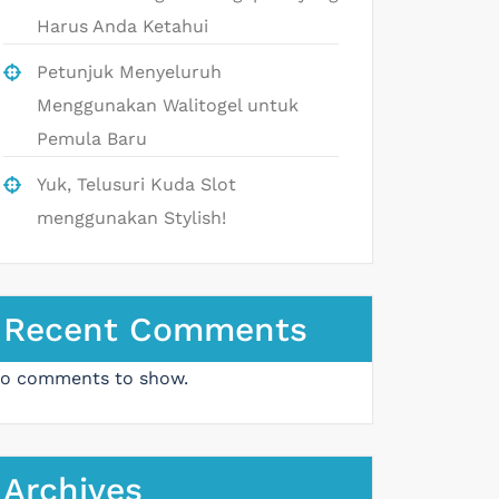
Harus Anda Ketahui
Petunjuk Menyeluruh
Menggunakan Walitogel untuk
Pemula Baru
Yuk, Telusuri Kuda Slot
menggunakan Stylish!
Recent Comments
o comments to show.
Archives