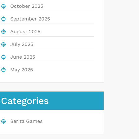
October 2025
September 2025
August 2025
July 2025
June 2025
May 2025
Categories
Berita Games