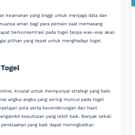
gan keamanan yang tinggi untuk menjaga data dan
 nuansa aman bagi para pemain saat memasang
 dapat berkonsentrasi pada togel tanpa was-was akan
i pilihan yang tepat untuk menghadapi togel
 Togel
nline, krusial untuk mempunyai strategi yang baik.
nai angka-angka yang sering muncul pada togel
mpelajari pola serta kecenderungan dari hasil
ngambil keputusan yang lebih baik. Banyak sekali
 penelaahan yang baik dapat meningkatkan