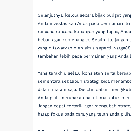
Selanjutnya, kelola secara bijak budget yan
Anda investasikan Anda pada permainan itu d
rencana rencana keuangan yang tegas, And
beban agar kemenangan. Selain itu, janga
yang ditawarkan oleh situs seperti warga88
tambahan lebih pada permainan yang Anda 
Yang terakhir, selalu konsisten serta bersa
sementara sekalipun strategi bisa menamba
dalam malam saja. Disiplin dalam mengikut
Anda pilih merupakan hal utama untuk menc
Jangan cepat tertarik agar mengubah strateg
harap fokus pada cara yang telah anda pilih.