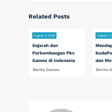
Related Posts
August 3, 2026
August 1, 
Sejarah dan
Mendap
Perkembangan Pkv
KudaPok
Games di Indonesia
dan Mot
Berita Games
Berita 