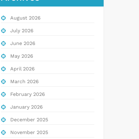
August 2026
July 2026
June 2026
May 2026
April 2026
March 2026
February 2026
January 2026
December 2025
November 2025