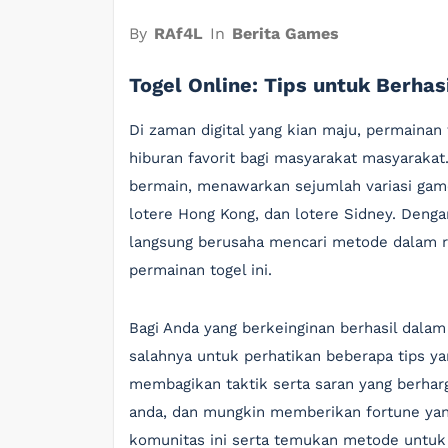
By
RAf4L
In
Berita Games
Togel Online: Tips untuk Berhas
Di zaman digital yang kian maju, permainan 
hiburan favorit bagi masyarakat masyarakat
bermain, menawarkan sejumlah variasi game
lotere Hong Kong, dan lotere Sidney. Denga
langsung berusaha mencari metode dalam
permainan togel ini.
Bagi Anda yang berkeinginan berhasil dalam 
salahnya untuk perhatikan beberapa tips ya
membagikan taktik serta saran yang berh
anda, dan mungkin memberikan fortune yang
komunitas ini serta temukan metode untuk 