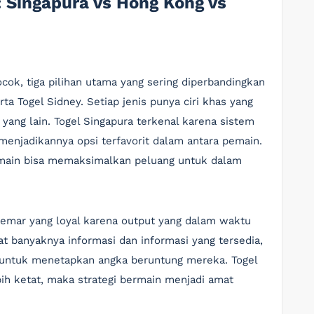
: Singapura vs Hong Kong vs
cok, tiga pilihan utama yang sering diperbandingkan
ta Togel Sidney. Setiap jenis punya ciri khas yang
ang lain. Togel Singapura terkenal karena sistem
 menjadikannya opsi terfavorit dalam antara pemain.
pemain bisa memaksimalkan peluang untuk dalam
ggemar yang loyal karena output yang dalam waktu
at banyaknya informasi dan informasi yang tersedia,
 untuk menetapkan angka beruntung mereka. Togel
bih ketat, maka strategi bermain menjadi amat