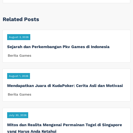
Related Posts
August 3, 2026
Sejarah dan Perkembangan Pkv Games di Indonesia
Berita Games
August 1, 2026
Mendapatkan Juara di KudaPoker: Cerita Asli dan Motivasi
Berita Games
July 30, 2026
Mitos dan Realita Mengenai Permainan Togel di Singapore
yang Harus Anda Ketahui