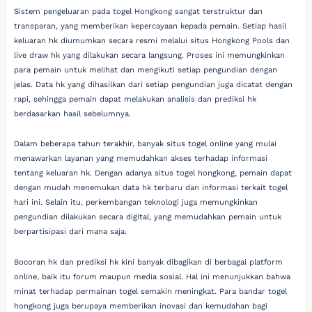
Sistem pengeluaran pada togel Hongkong sangat terstruktur dan
transparan, yang memberikan kepercayaan kepada pemain. Setiap hasil
keluaran hk diumumkan secara resmi melalui situs Hongkong Pools dan
live draw hk yang dilakukan secara langsung. Proses ini memungkinkan
para pemain untuk melihat dan mengikuti setiap pengundian dengan
jelas. Data hk yang dihasilkan dari setiap pengundian juga dicatat dengan
rapi, sehingga pemain dapat melakukan analisis dan prediksi hk
berdasarkan hasil sebelumnya.
Dalam beberapa tahun terakhir, banyak situs togel online yang mulai
menawarkan layanan yang memudahkan akses terhadap informasi
tentang keluaran hk. Dengan adanya situs togel hongkong, pemain dapat
dengan mudah menemukan data hk terbaru dan informasi terkait togel
hari ini. Selain itu, perkembangan teknologi juga memungkinkan
pengundian dilakukan secara digital, yang memudahkan pemain untuk
berpartisipasi dari mana saja.
Bocoran hk dan prediksi hk kini banyak dibagikan di berbagai platform
online, baik itu forum maupun media sosial. Hal ini menunjukkan bahwa
minat terhadap permainan togel semakin meningkat. Para bandar togel
hongkong juga berupaya memberikan inovasi dan kemudahan bagi