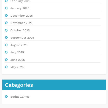
February 2026
January 2026
December 2025
November 2025
October 2025
September 2025
August 2025
July 2025
June 2025
May 2025
Categories
Berita Games