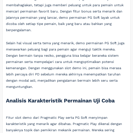
membahagiakan, tetapi juga memberi peluang untuk para pemain untuk
mencari permainan favorit baru. Dengan fitur bonus serta menarik dan
jalannya permainan yang lancar, demo permainan PG Soft layak untuk
dicoba oleh setiap tipe pemain, baik yang baru atau bahkan yang
berpengalaman.
Selain hal visual serta tema yang menarik, demo permainan PG Soft juga
menawarkan peluang bagi para pemain agar menguji taktik mereka.
Dengan bermain tanpa resiko, pengguna bisa belajar beraneka sistem
permainan serta mempelajari cara untuk mengoptimalkan potensi
kemenangan. Dengan menggunakan slot demo ini, pemain bisa merasa
lebih percaya diri PD sebelum mereka akhirnya menempatkan taruhan
dengan modal asli, menjadikan pengalaman bermain lebih seru serta
menguntungkan.
Analisis Karakteristik Permainan Uji Coba
Fitur slot demo dari Pragmatic Play serta PG Soft menyimpan
karakteristik yang menarik agar dibahas. Pragmatic Play dikenal dengan
banyaknya topik dan pemikiran mekanik permainan. Mereka sering