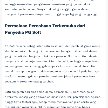
sehingga memastikan pengalaman permainan yang nyaman di di
komputer serta ponsel. Dengan teknologi canggih, gamer dapat
mengalami permainan dengan mutu tinggi tanpa lag yang mengganggu.
Permainan Percobaan Terkemuka dari
Penyedia PG Soft
PG Soft terkenal sebagi salah satu salah satu dari pembuat game mesin
slot terkemuka di bidang ini, menawarkan beragam pilihan slot demo
yang menarik dan berguna untuk para pemain. Slot demo itu didesain
dengan visual menakjubkan dan ciri-ciri inovatif, sehingga menyediakan
sensasi game tanpa menggugah tanpa risiko risiko modal. Selain itu
pemain mampu dengan mudah mengakses slot demo ini pada berbagai
platform, memungkinkan pemain untuk menjelajahi permainan baru
sebelum mereka memasang taruhan.
Satu anugerah dari slot demo demo permainan PG Soft merupakan
diversitas konsep yang ditawarkan dihadirkan. Dari penjelajahan, sejarah,
hingga tema fantasi epik, setiap mesin menawarkan jalan cerita yang
menarik dan menghibur. Hal ini membuat tiap game tidak hanya