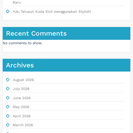
Baru
Yuk, Telusuri Kuda Slot menggunakan Stylish!
Recent Comments
No comments to show.
Archives
August 2026
July 2026
June 2026
May 2026
April 2026
March 2026