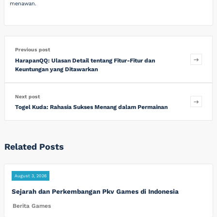
menawan.
Previous post
HarapanQQ: Ulasan Detail tentang Fitur-Fitur dan
Keuntungan yang Ditawarkan
Next post
Togel Kuda: Rahasia Sukses Menang dalam Permainan
Related Posts
August 3, 2026
Sejarah dan Perkembangan Pkv Games di Indonesia
Berita Games