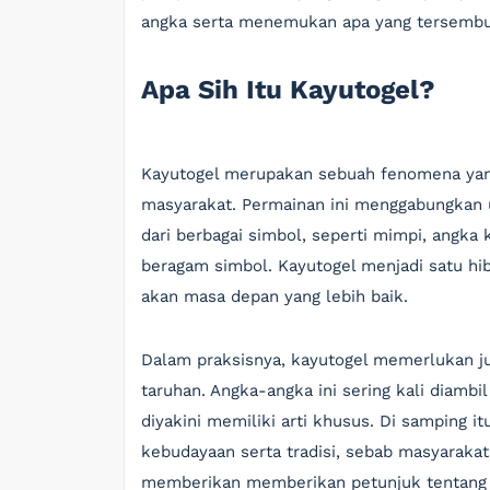
angka serta menemukan apa yang tersembu
Apa Sih Itu Kayutogel?
Kayutogel merupakan sebuah fenomena yang
masyarakat. Permainan ini menggabungkan u
dari berbagai simbol, seperti mimpi, angka k
beragam simbol. Kayutogel menjadi satu hi
akan masa depan yang lebih baik.
Dalam praksisnya, kayutogel memerlukan ju
taruhan. Angka-angka ini sering kali diambi
diyakini memiliki arti khusus. Di samping 
kebudayaan serta tradisi, sebab masyaraka
memberikan memberikan petunjuk tentang an