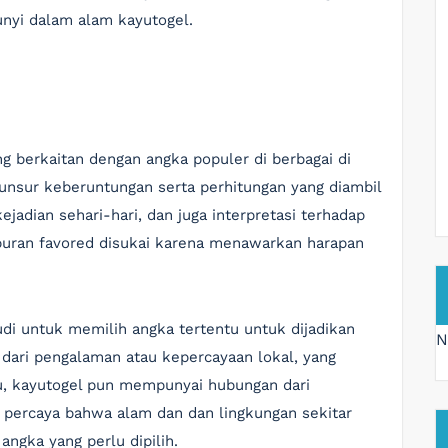
nyi dalam alam kayutogel.
 berkaitan dengan angka populer di berbagai di
nsur keberuntungan serta perhitungan yang diambil
ejadian sehari-hari, dan juga interpretasi terhadap
buran favored disukai karena menawarkan harapan
di untuk memilih angka tertentu untuk dijadikan
N
l dari pengalaman atau kepercayaan lokal, yang
itu, kayutogel pun mempunyai hubungan dari
t percaya bahwa alam dan dan lingkungan sekitar
gka yang perlu dipilih.