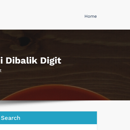
Home
Dibalik Digit
t
Search