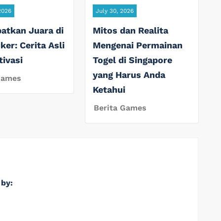
2026
July 30, 2026
atkan Juara di
Mitos dan Realita
er: Cerita Asli
Mengenai Permainan
ivasi
Togel di Singapore
yang Harus Anda
Games
Ketahui
Berita Games
 by: