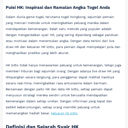
Puisi HK: Inspirasi dan Ramalan Angka Togel Anda
Dalam dunia game togel, terutama togel Hongkong, sejumlah pemain
yang mencari metode untuk meningkatkan peluang mereka dalam
mendapatkan kemenangan. Salah satu metode yang populer adalah
dengan mengandalkan syair HK, yang sering dipandang sebagai panduan
atau motivasi dalam menentukan angka. Dengan data terkini dari live
draw HK dan keluaran HK lotto, para pemain dapat mempelajari pola dan
menghasilkan prediksi yang lebih akurat.
HK lotto tidak hanya menawarkan peluang untuk kemenangan, tetapi juga
memberi hiburan bagi sejumlah orang. Dengan adanya live draw HK yang
ditayangkan secara langsung, para penggemar dapat melihat hasilnya
secara real-time, meningkatkan rasa antusiasme dalam bermain.
Bersamaan dengan paito HK dan data HK lotto, setiap pemain dapat
menyusun strategi mereka sendiri untuk berusaha mendapatkan
kemenangan dalam setiap undian. Dengan informasi yang tepat dan
sedikit keberuntungan, setiap orang memiliki peluang untuk
memenangkan hadiah besar.
keluaran hk lotto
Definisi dan Sejarah Syair HK