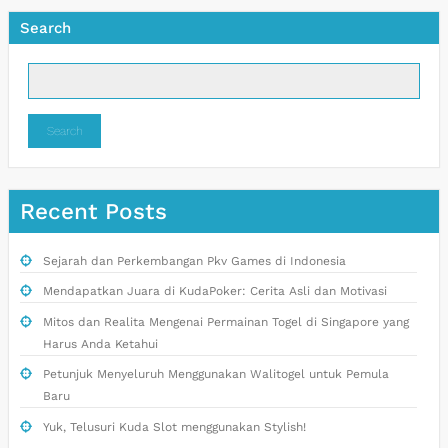
Search
Search
Recent Posts
Sejarah dan Perkembangan Pkv Games di Indonesia
Mendapatkan Juara di KudaPoker: Cerita Asli dan Motivasi
Mitos dan Realita Mengenai Permainan Togel di Singapore yang
Harus Anda Ketahui
Petunjuk Menyeluruh Menggunakan Walitogel untuk Pemula
Baru
Yuk, Telusuri Kuda Slot menggunakan Stylish!