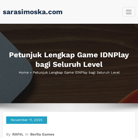
Skip
sarasimoska.com
to
content
Petunjuk Lengkap Game IDNPlay
bagi Seluruh Level
Home
»
Petunjuk Lengkap Game IDNPlay bagi Seluruh Level
November 11, 2025
By
RAf4L
In
Berita Games