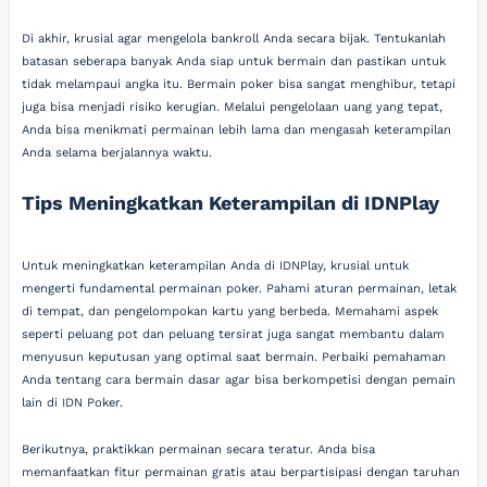
Di akhir, krusial agar mengelola bankroll Anda secara bijak. Tentukanlah
batasan seberapa banyak Anda siap untuk bermain dan pastikan untuk
tidak melampaui angka itu. Bermain poker bisa sangat menghibur, tetapi
juga bisa menjadi risiko kerugian. Melalui pengelolaan uang yang tepat,
Anda bisa menikmati permainan lebih lama dan mengasah keterampilan
Anda selama berjalannya waktu.
Tips Meningkatkan Keterampilan di IDNPlay
Untuk meningkatkan keterampilan Anda di IDNPlay, krusial untuk
mengerti fundamental permainan poker. Pahami aturan permainan, letak
di tempat, dan pengelompokan kartu yang berbeda. Memahami aspek
seperti peluang pot dan peluang tersirat juga sangat membantu dalam
menyusun keputusan yang optimal saat bermain. Perbaiki pemahaman
Anda tentang cara bermain dasar agar bisa berkompetisi dengan pemain
lain di IDN Poker.
Berikutnya, praktikkan permainan secara teratur. Anda bisa
memanfaatkan fitur permainan gratis atau berpartisipasi dengan taruhan