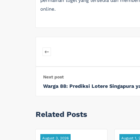
permainan togel yang tersedia dan memberi 
online.
Next post
Warga 88: Prediksi Lotere Singapura y
Related Posts
August 3, 2026
August 1, 