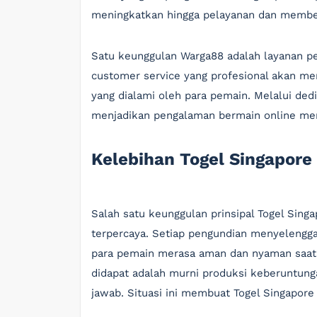
meningkatkan hingga pelayanan dan member
Satu keunggulan Warga88 adalah layanan p
customer service yang profesional akan 
yang dialami oleh para pemain. Melalui de
menjadikan pengalaman bermain online men
Kelebihan Togel Singapore
Salah satu keunggulan prinsipal Togel Sing
terpercaya. Setiap pengundian menyeleng
para pemain merasa aman dan nyaman saat b
didapat adalah murni produksi keberuntunga
jawab. Situasi ini membuat Togel Singapore 