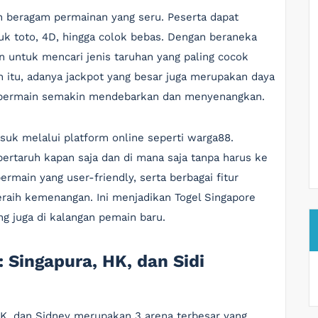
n beragam permainan yang seru. Peserta dapat
suk toto, 4D, hingga colok bebas. Dengan beraneka
an untuk mencari jenis taruhan yang paling cocok
n itu, adanya jackpot yang besar juga merupakan daya
n bermain semakin mendebarkan dan menyenangkan.
uk melalui platform online seperti warga88.
ertaruh kapan saja dan di mana saja tanpa harus ke
main yang user-friendly, serta berbagai fitur
aih kemenangan. Ini menjadikan Togel Singapore
ng juga di kalangan pemain baru.
 Singapura, HK, dan Sidi
HK, dan Sidney merupakan 3 arena terbesar yang