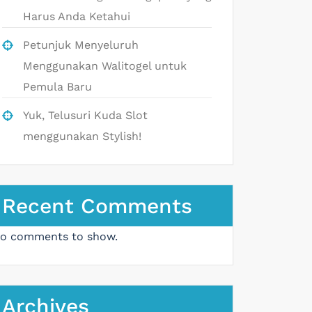
Harus Anda Ketahui
Petunjuk Menyeluruh
Menggunakan Walitogel untuk
Pemula Baru
Yuk, Telusuri Kuda Slot
menggunakan Stylish!
Recent Comments
o comments to show.
Archives