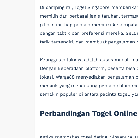
Di samping itu, Togel Singapore memberika
memilih dari berbagai jenis taruhan, terma
pilihan ini, tiap pemain memiliki kesempat
dengan taktik dan preferensi mereka. Selai
tarik tersendiri, dan membuat pengalama
Keunggulan lainnya adalah akses mudah mas
Dengan keberadaan platform, peserta bisa b
lokasi. Warga88 menyediakan pengalaman ber
menarik yang mendukung pemain dalam mer
semakin populer di antara pecinta togel, ya
Perbandingan Togel Online:
Ketika membahas togel daring, Singapura, 