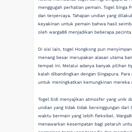
menggugah perhatian pemain. Togel Singa P
dan terpercaya. Tahapan undian yang dilak
keyakinan untuk pemain bahwa hasil seimba
oleh warga88 menjadikan beberapa pecinta 
Di sisi lain, togel Hongkong pun menyimpa
menang besar merupakan alasan utama ba
tempat ini. Melalui adanya banyak pilihan 
kalah dibandingkan dengan Singapura. Para 
untuk meningkatkan kemungkinan mereka se
Togel Sidi menyajikan atmosfer yang unik d
undian yang tidak tidak bersinggungan dari
waktu bermain yang lebih fleksibel. Warg
menawarkan kesempatan bagi petaruh untuk