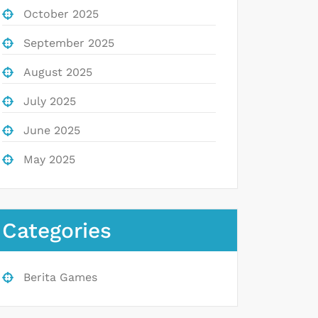
October 2025
September 2025
August 2025
July 2025
June 2025
May 2025
Categories
Berita Games