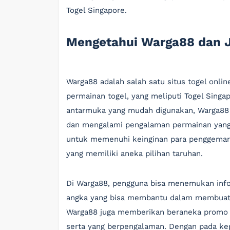
Togel Singapore.
Mengetahui Warga88 dan J
Warga88 adalah salah satu situs togel onl
permainan togel, yang meliputi Togel Singa
antarmuka yang mudah digunakan, Warga
dan mengalami pengalaman permainan yang
untuk memenuhi keinginan para penggemar
yang memiliki aneka pilihan taruhan.
Di Warga88, pengguna bisa menemukan infor
angka yang bisa membantu dalam membuat
Warga88 juga memberikan beraneka promo 
serta yang berpengalaman. Dengan pada kep