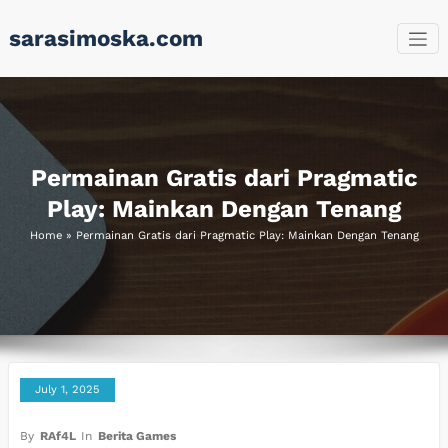
Skip
sarasimoska.com
to
content
Permainan Gratis dari Pragmatic
Play: Mainkan Dengan Tenang
Home
»
Permainan Gratis dari Pragmatic Play: Mainkan Dengan Tenang
July 1, 2025
By
RAf4L
In
Berita Games