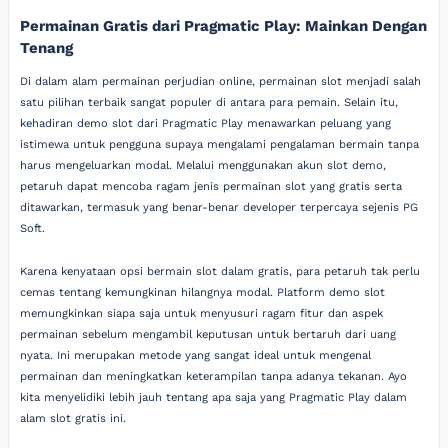
Permainan Gratis dari Pragmatic Play: Mainkan Dengan
Tenang
Di dalam alam permainan perjudian online, permainan slot menjadi salah
satu pilihan terbaik sangat populer di antara para pemain. Selain itu,
kehadiran demo slot dari Pragmatic Play menawarkan peluang yang
istimewa untuk pengguna supaya mengalami pengalaman bermain tanpa
harus mengeluarkan modal. Melalui menggunakan akun slot demo,
petaruh dapat mencoba ragam jenis permainan slot yang gratis serta
ditawarkan, termasuk yang benar-benar developer terpercaya sejenis PG
Soft.
Karena kenyataan opsi bermain slot dalam gratis, para petaruh tak perlu
cemas tentang kemungkinan hilangnya modal. Platform demo slot
memungkinkan siapa saja untuk menyusuri ragam fitur dan aspek
permainan sebelum mengambil keputusan untuk bertaruh dari uang
nyata. Ini merupakan metode yang sangat ideal untuk mengenal
permainan dan meningkatkan keterampilan tanpa adanya tekanan. Ayo
kita menyelidiki lebih jauh tentang apa saja yang Pragmatic Play dalam
alam slot gratis ini.