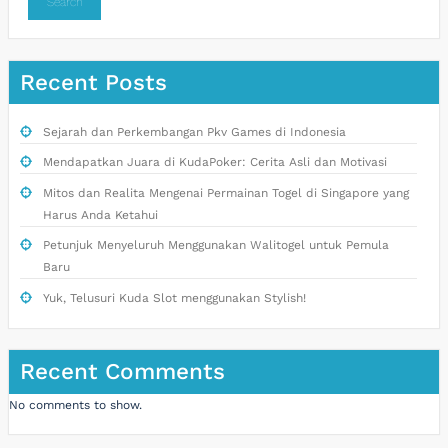
Search
Recent Posts
Sejarah dan Perkembangan Pkv Games di Indonesia
Mendapatkan Juara di KudaPoker: Cerita Asli dan Motivasi
Mitos dan Realita Mengenai Permainan Togel di Singapore yang
Harus Anda Ketahui
Petunjuk Menyeluruh Menggunakan Walitogel untuk Pemula
Baru
Yuk, Telusuri Kuda Slot menggunakan Stylish!
Recent Comments
No comments to show.