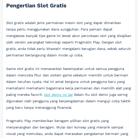
Pengertian Slot Gratis
Slot gratis adalah jenis permainan mesin slot yang dapat dimainkan
tanpa perlu menggunakan dana sungguhan. Para pemain dapat
mengakses banyak tipe game ini lewat akun percobaan slot yang disajikan
oleh vendor perangkat teknologi seperti Pragmatic Play. Dengan slot
gratis, anda tidak perlu khawatir mengalami kerugian dana, sebab seluruh
permainan berlangsung dalam mode uji coba.
Game slot gratis ini menawarkan kesempatan untuk semua pengguna
dalam mencoba fitur dan sistem game sebelum memilih untuk bermain
dalam taruhan nyata. Hal ini amat berguna untuk pengguna baru yang
memahami memahami bagaimana kerja permainan dan memilih alat yang
paling mereka favorit.
slot demo no lag
Selain itu slot demo juga sering
digunakan oleh pengguna yang berpengalaman dalam menguji coba taktik
yang baru tanpa menanggung finansial.
Pragmatic Play memberikan beragam pilihan slot gratis yang
menyenangkan dan beragam. Mulai dari konsep yang menarik sampai
visual yang memukau, anda dapat merasakan pengalaman bermain yang