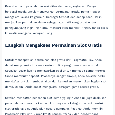
Kelebihan lainnya adalah aksesibilitas dan keterjangkauan. Dengan
berbagai media untuk menawarkan permainan gratis, pemain dapat
mengalami akses ke game di berbagai tempat dan setiap saat. Hal ini
menjadikan permainan demo sebagai alternatif yang tepat untuk
pengguna yang ingin ingin atau mencari atau mencari ringan, tanpa perlu
khawatir mengenai kerugian uang.
Langkah Mengakses Permainan Slot Gratis
Untuk mendapatkan permainan slot gratis dari Pragmatic Play, Anda
dapat menyusuri situs web kasino online yang membuka demo slot.
Sebagian besar kasino menawarkan opsi untuk mencoba game mereka
tanpa membuat deposit. Prosesnya sangat simple, Anda sekadar perlu
mendaftar untuk membuat akun dan kemudian menemukan bagian slot
demo. Di sini, Anda dapat mengalami beragam game secara gratis.
Setelah mendaftar, pencarian slot demo yg ingin Anda uji juga dilakukan
pada halaman beranda kasino. Umumnya ada kategori tertentu untuk
slot gratis yg bisa Anda pilih secara gampang. Pastikan Anda memilih
Pragmatic Play untuk menikmati sensasi terbaik dari pengembang