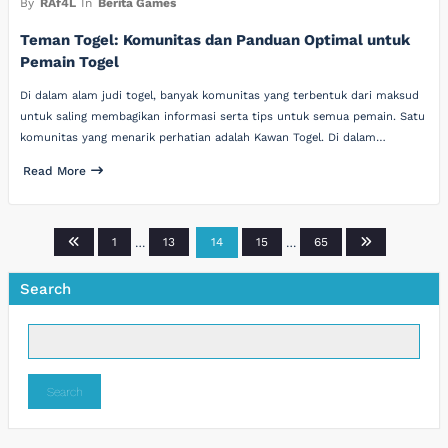
By
RAf4L
In
Berita Games
Teman Togel: Komunitas dan Panduan Optimal untuk
Pemain Togel
Di dalam alam judi togel, banyak komunitas yang terbentuk dari maksud
untuk saling membagikan informasi serta tips untuk semua pemain. Satu
komunitas yang menarik perhatian adalah Kawan Togel. Di dalam…
Read More
Posts
1
…
13
14
15
…
65
pagination
Search
Search