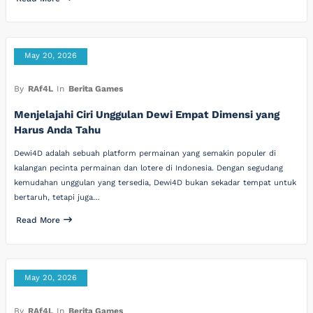
May 20, 2026
By
RAf4L
In
Berita Games
Menjelajahi Ciri Unggulan Dewi Empat Dimensi yang
Harus Anda Tahu
Dewi4D adalah sebuah platform permainan yang semakin populer di
kalangan pecinta permainan dan lotere di Indonesia. Dengan segudang
kemudahan unggulan yang tersedia, Dewi4D bukan sekadar tempat untuk
bertaruh, tetapi juga…
Read More
May 20, 2026
By
RAf4L
In
Berita Games