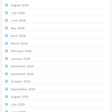
August 2026
July 2026
June 2026
May 2026
April 2026
March 2026
February 2026
January 2026
December 2025
November 2025
October 2025
September 2025
August 2025
July 2025