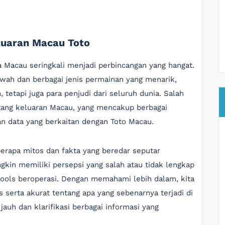
luaran Macau Toto
 Macau seringkali menjadi perbincangan yang hangat.
ah dan berbagai jenis permainan yang menarik,
tetapi juga para penjudi dari seluruh dunia. Salah
tang keluaran Macau, yang mencakup berbagai
dan data yang berkaitan dengan Toto Macau.
erapa mitos dan fakta yang beredar seputar
kin memiliki persepsi yang salah atau tidak lengkap
ools beroperasi. Dengan memahami lebih dalam, kita
 serta akurat tentang apa yang sebenarnya terjadi di
 jauh dan klarifikasi berbagai informasi yang