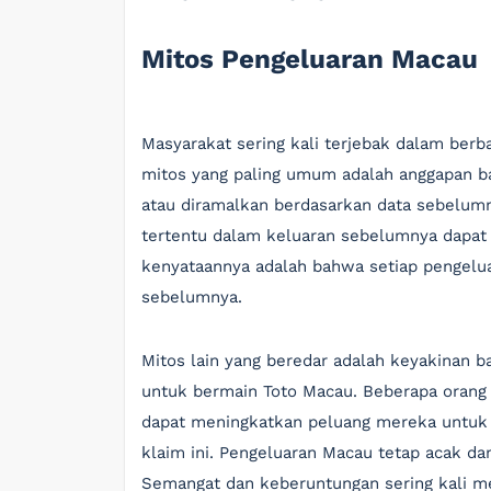
Mitos Pengeluaran Macau
Masyarakat sering kali terjebak dalam berb
mitos yang paling umum adalah anggapan b
atau diramalkan berdasarkan data sebelum
tertentu dalam keluaran sebelumnya dap
kenyataannya adalah bahwa setiap pengeluar
sebelumnya.
Mitos lain yang beredar adalah keyakinan b
untuk bermain Toto Macau. Beberapa orang
dapat meningkatkan peluang mereka untuk 
klaim ini. Pengeluaran Macau tetap acak da
Semangat dan keberuntungan sering kali me