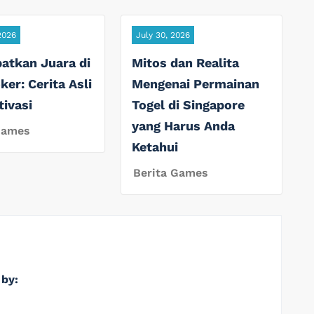
2026
July 30, 2026
atkan Juara di
Mitos dan Realita
er: Cerita Asli
Mengenai Permainan
ivasi
Togel di Singapore
yang Harus Anda
Games
Ketahui
Berita Games
 by: