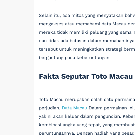
Selain itu, ada mitos yang menyatakan bah
mengakses atau memahami data Macau den
mereka tidak memiliki peluang yang sama. P
dan tidak ada batasan dalam memahaminya.
tersebut untuk meningkatkan strategi berm
bergantung pada keberuntungan.
Fakta Seputar Toto Macau
Toto Macau merupakan salah satu permainan
perjudian.
Data Macau
Dalam permainan ini
yakini akan keluar dalam pengundian. Kebe
kombinasi angka yang tepat, yang membuat
peruntungannya. Dengan hadiah yang besar, 