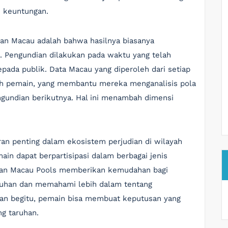
 keuntungan.
ran Macau adalah bahwa hasilnya biasanya
. Pengundian dilakukan pada waktu yang telah
epada publik. Data Macau yang diperoleh dari setiap
eh pemain, yang membantu mereka menganalisis pola
gundian berikutnya. Hal ini menambah dimensi
ran penting dalam ekosistem perjudian di wilayah
ain dapat berpartisipasi dalam berbagai jenis
aan Macau Pools memberikan kemudahan bagi
ruhan dan memahami lebih dalam tentang
gan begitu, pemain bisa membuat keputusan yang
g taruhan.