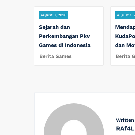
August 3, 2026
August 1, 
Sejarah dan
Mendap
Perkembangan Pkv
KudaPok
Games di Indonesia
dan Mot
Berita Games
Berita 
Written
RAf4L