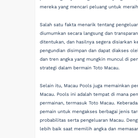
mereka yang mencari peluang untuk meraih
Salah satu fakta menarik tentang pengelua
diumumkan secara langsung dan transparan
ditentukan, dan hasilnya segera disiarkan k
pengundian disimpan dan dapat diakses ol
dan tren angka yang mungkin muncul di pen
strategi dalam bermain Toto Macau.
Selain itu, Macau Pools juga memainkan pe
Macau. Pools ini adalah tempat di mana pem
permainan, termasuk Toto Macau. Keberad
pemain untuk mengakses berbagai jenis ta
probabilitas serta pengeluaran Macau. Den
lebih baik saat memilih angka dan memasan