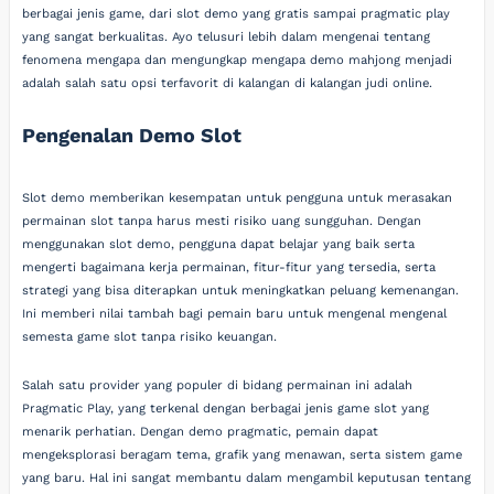
berbagai jenis game, dari slot demo yang gratis sampai pragmatic play
yang sangat berkualitas. Ayo telusuri lebih dalam mengenai tentang
fenomena mengapa dan mengungkap mengapa demo mahjong menjadi
adalah salah satu opsi terfavorit di kalangan di kalangan judi online.
Pengenalan Demo Slot
Slot demo memberikan kesempatan untuk pengguna untuk merasakan
permainan slot tanpa harus mesti risiko uang sungguhan. Dengan
menggunakan slot demo, pengguna dapat belajar yang baik serta
mengerti bagaimana kerja permainan, fitur-fitur yang tersedia, serta
strategi yang bisa diterapkan untuk meningkatkan peluang kemenangan.
Ini memberi nilai tambah bagi pemain baru untuk mengenal mengenal
semesta game slot tanpa risiko keuangan.
Salah satu provider yang populer di bidang permainan ini adalah
Pragmatic Play, yang terkenal dengan berbagai jenis game slot yang
menarik perhatian. Dengan demo pragmatic, pemain dapat
mengeksplorasi beragam tema, grafik yang menawan, serta sistem game
yang baru. Hal ini sangat membantu dalam mengambil keputusan tentang