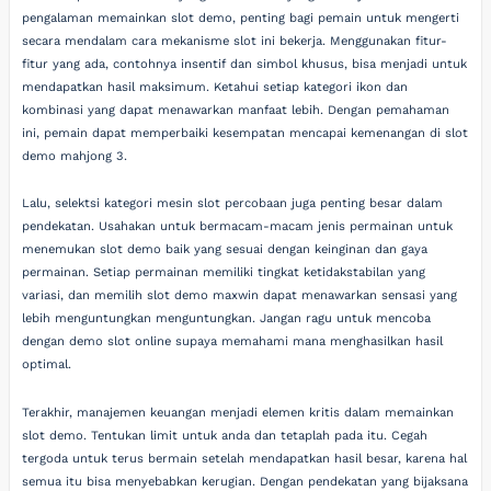
pengalaman memainkan slot demo, penting bagi pemain untuk mengerti
secara mendalam cara mekanisme slot ini bekerja. Menggunakan fitur-
fitur yang ada, contohnya insentif dan simbol khusus, bisa menjadi untuk
mendapatkan hasil maksimum. Ketahui setiap kategori ikon dan
kombinasi yang dapat menawarkan manfaat lebih. Dengan pemahaman
ini, pemain dapat memperbaiki kesempatan mencapai kemenangan di slot
demo mahjong 3.
Lalu, selektsi kategori mesin slot percobaan juga penting besar dalam
pendekatan. Usahakan untuk bermacam-macam jenis permainan untuk
menemukan slot demo baik yang sesuai dengan keinginan dan gaya
permainan. Setiap permainan memiliki tingkat ketidakstabilan yang
variasi, dan memilih slot demo maxwin dapat menawarkan sensasi yang
lebih menguntungkan menguntungkan. Jangan ragu untuk mencoba
dengan demo slot online supaya memahami mana menghasilkan hasil
optimal.
Terakhir, manajemen keuangan menjadi elemen kritis dalam memainkan
slot demo. Tentukan limit untuk anda dan tetaplah pada itu. Cegah
tergoda untuk terus bermain setelah mendapatkan hasil besar, karena hal
semua itu bisa menyebabkan kerugian. Dengan pendekatan yang bijaksana