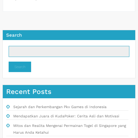
Search
Search
Recent Posts
Sejarah dan Perkembangan Pkv Games di Indonesia
Mendapatkan Juara di KudaPoker: Cerita Asli dan Motivasi
Mitos dan Realita Mengenai Permainan Togel di Singapore yang
Harus Anda Ketahui