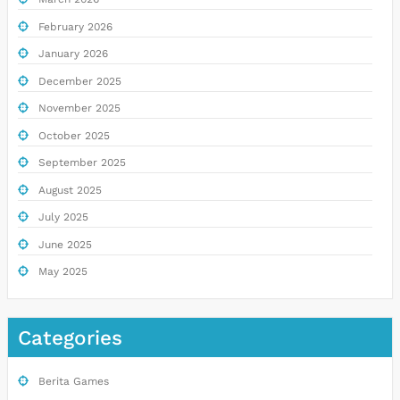
February 2026
January 2026
December 2025
November 2025
October 2025
September 2025
August 2025
July 2025
June 2025
May 2025
Categories
Berita Games