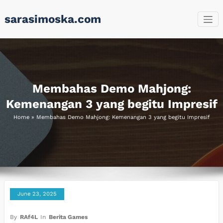
Skip
sarasimoska.com
to
content
Membahas Demo Mahjong:
Kemenangan 3 yang begitu Impresif
Home
»
Membahas Demo Mahjong: Kemenangan 3 yang begitu Impresif
June 23, 2025
By
RAf4L
In
Berita Games