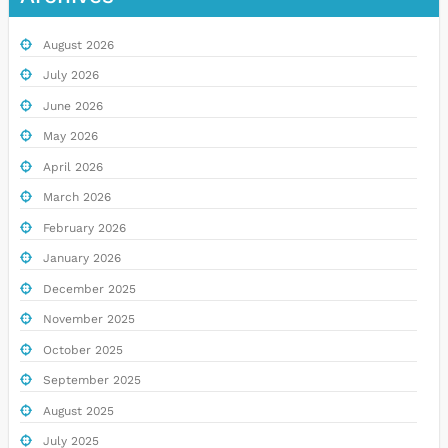
August 2026
July 2026
June 2026
May 2026
April 2026
March 2026
February 2026
January 2026
December 2025
November 2025
October 2025
September 2025
August 2025
July 2025