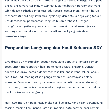
Pemakaian data paito dalam ramalan angka tak sekadar bergantung pada
angka-angka yang terlihat, melainkan juga melibatkan pengamatan yang
lebih dalam terhadap informasi sdy secara keseluruhan. Pemain harus
mencermati hasil sdy, informasi syair sdy, dan data lainnya yang terkait
untuk mencapai pemahaman yang lebih komprehensif. Dengan
menggunakan paito sdy secara optimal, pemain dapat meningkatkan
kemungkinan mereka untuk mendapatkan hasil yang baik dalam
permainan togel.
Pengundian Langsung dan Hasil Keluaran SDY
Live draw SDY merupakan sebuah cara yang populer di antara pemain
togel untuk mendapatkan hasil pemenang secara langsung. Dengan
adanya live draw, pemain dapat menyaksikan angka yang keluar masuk
real-time, jadi meningkatkan pengalaman dan kepercayaan dalam
bermain. Proses ini biasanya dilakukan secara rutin pada waktu yang
ditentukan, memberikan kesempatan bagi semua pemain untuk melihat
hasil undian secara langsung.
Hasil SDY merujuk pada hasil angka dari live draw yang telah berlangsung.
Masing-masing hasil pengeluaran ini menjadi data penting bagi pemain