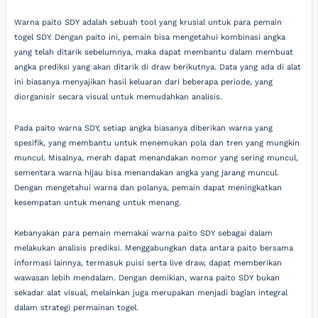
Warna paito SDY adalah sebuah tool yang krusial untuk para pemain
togel SDY. Dengan paito ini, pemain bisa mengetahui kombinasi angka
yang telah ditarik sebelumnya, maka dapat membantu dalam membuat
angka prediksi yang akan ditarik di draw berikutnya. Data yang ada di alat
ini biasanya menyajikan hasil keluaran dari beberapa periode, yang
diorganisir secara visual untuk memudahkan analisis.
Pada paito warna SDY, setiap angka biasanya diberikan warna yang
spesifik, yang membantu untuk menemukan pola dan tren yang mungkin
muncul. Misalnya, merah dapat menandakan nomor yang sering muncul,
sementara warna hijau bisa menandakan angka yang jarang muncul.
Dengan mengetahui warna dan polanya, pemain dapat meningkatkan
kesempatan untuk menang untuk menang.
Kebanyakan para pemain memakai warna paito SDY sebagai dalam
melakukan analisis prediksi. Menggabungkan data antara paito bersama
informasi lainnya, termasuk puisi serta live draw, dapat memberikan
wawasan lebih mendalam. Dengan demikian, warna paito SDY bukan
sekadar alat visual, melainkan juga merupakan menjadi bagian integral
dalam strategi permainan togel.