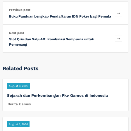
Previous post
Buku Panduan Lengkap Pendaftaran IDN Poker bagi Pemula
Next post
Slot Qris dan Salju4D: Kombinasi Sempurna untuk
Pemenang
Related Posts
August 3, 2026
Sejarah dan Perkembangan Pkv Games di Indonesia
Berita Games
August 1, 2026