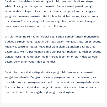
Salah satu kesalahan biasa seringkali dilakukan pemula di kudatogel
adalah kurangnya manajemen finansial. Banyak sekali pemain yang
terseret dalam kegembiraan bermain serta mengabaikan had anggaran
yang telah mereka tentukan. Hal ini bisa berakibat serius, karena tanpa
manajemen finansial yang baik, seseorang bisa mendapatkan kerugian
besar sekali serta susah untuk memulihkannya.
Untuk menghindari hal ini, krusial bagi setiap pemain untuk menentukan
budget bermain yang realistis dan taat dalam mengikuti aturan tersebut.
Misalnya, tentukan batas maksimal yang akan digunakan bagi taruhan
dalam satu waktu permainan dan tidak pernah melebihi jumlah tersebut.
Dengan cara ini, kamu akan lebih merasa lebih aman dan tidak terjebak
dalam permainan yang tidak terkendali.
Selain itu, mencatat setiap aktivitas yang dilakukan selama bermain
sangat membantu. Dengan merekam pengeluaran dan pemasukan, kamu
bisa lebih mudah mengevaluasi performa bermain dan mengubah taktik
finansial Anda. Hal ini akan menjamin kamu tetap dalam kendali serta
membantu untuk mencegah rugi yang tidak diinginkan.