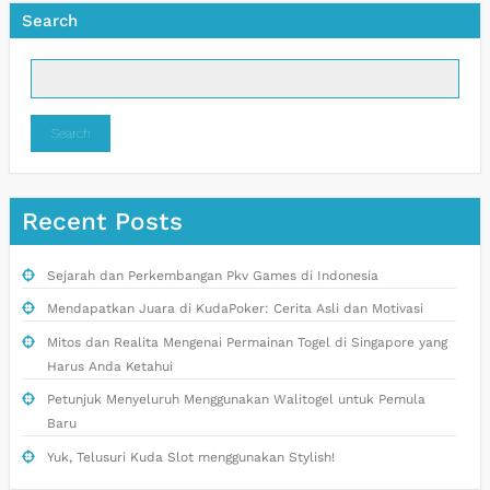
Search
Search
Recent Posts
Sejarah dan Perkembangan Pkv Games di Indonesia
Mendapatkan Juara di KudaPoker: Cerita Asli dan Motivasi
Mitos dan Realita Mengenai Permainan Togel di Singapore yang
Harus Anda Ketahui
Petunjuk Menyeluruh Menggunakan Walitogel untuk Pemula
Baru
Yuk, Telusuri Kuda Slot menggunakan Stylish!