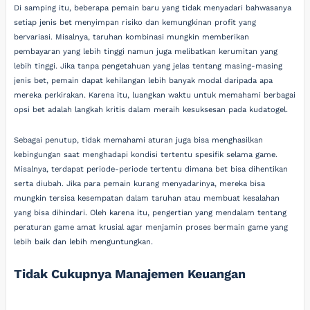
Di samping itu, beberapa pemain baru yang tidak menyadari bahwasanya
setiap jenis bet menyimpan risiko dan kemungkinan profit yang
bervariasi. Misalnya, taruhan kombinasi mungkin memberikan
pembayaran yang lebih tinggi namun juga melibatkan kerumitan yang
lebih tinggi. Jika tanpa pengetahuan yang jelas tentang masing-masing
jenis bet, pemain dapat kehilangan lebih banyak modal daripada apa
mereka perkirakan. Karena itu, luangkan waktu untuk memahami berbagai
opsi bet adalah langkah kritis dalam meraih kesuksesan pada kudatogel.
Sebagai penutup, tidak memahami aturan juga bisa menghasilkan
kebingungan saat menghadapi kondisi tertentu spesifik selama game.
Misalnya, terdapat periode-periode tertentu dimana bet bisa dihentikan
serta diubah. Jika para pemain kurang menyadarinya, mereka bisa
mungkin tersisa kesempatan dalam taruhan atau membuat kesalahan
yang bisa dihindari. Oleh karena itu, pengertian yang mendalam tentang
peraturan game amat krusial agar menjamin proses bermain game yang
lebih baik dan lebih menguntungkan.
Tidak Cukupnya Manajemen Keuangan