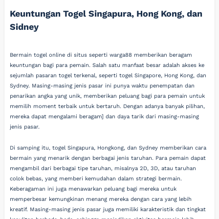
Keuntungan Togel Singapura, Hong Kong, dan
Sidney
Bermain togel online di situs seperti warga88 memberikan beragam
keuntungan bagi para pemain. Salah satu manfaat besar adalah akses ke
sejumlah pasaran togel terkenal, seperti togel Singapore, Hong Kong, dan
Sydney. Masing-masing jenis pasar ini punya waktu penempatan dan
penarikan angka yang unik, memberikan peluang bagi para pemain untuk
memilih moment terbaik untuk bertaruh. Dengan adanya banyak pilihan,
mereka dapat mengalami beragam] dan daya tarik dari masing-masing
jenis pasar.
Di samping itu, togel Singapura, Hongkong, dan Sydney memberikan cara
bermain yang menarik dengan berbagai jenis taruhan. Para pemain dapat
mengambil dari berbagai tipe taruhan, misalnya 2D, 3D, atau taruhan
colok bebas, yang memberi kemudahan dalam strategi bermain.
Keberagaman ini juga menawarkan peluang bagi mereka untuk
memperbesar kemungkinan menang mereka dengan cara yang lebih
kreatif. Masing-masing jenis pasar juga memiliki karakteristik dan tingkat