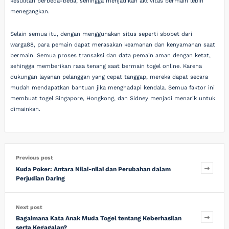
kesulitan berbeda-beda, sehingga menjadikan aktivitas bermain lebih
menegangkan.
Selain semua itu, dengan menggunakan situs seperti sbobet dari
warga88, para pemain dapat merasakan keamanan dan kenyamanan saat
bermain. Semua proses transaksi dan data pemain aman dengan ketat,
sehingga memberikan rasa tenang saat bermain togel online. Karena
dukungan layanan pelanggan yang cepat tanggap, mereka dapat secara
mudah mendapatkan bantuan jika menghadapi kendala. Semua faktor ini
membuat togel Singapore, Hongkong, dan Sidney menjadi menarik untuk
dimainkan.
Previous post
Kuda Poker: Antara Nilai-nilai dan Perubahan dalam
Perjudian Daring
Next post
Bagaimana Kata Anak Muda Togel tentang Keberhasilan
serta Kegagalan?