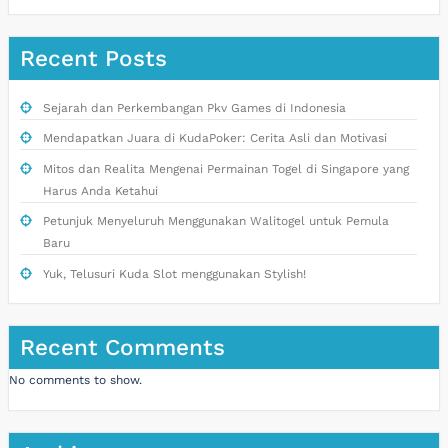
Recent Posts
Sejarah dan Perkembangan Pkv Games di Indonesia
Mendapatkan Juara di KudaPoker: Cerita Asli dan Motivasi
Mitos dan Realita Mengenai Permainan Togel di Singapore yang
Harus Anda Ketahui
Petunjuk Menyeluruh Menggunakan Walitogel untuk Pemula
Baru
Yuk, Telusuri Kuda Slot menggunakan Stylish!
Recent Comments
No comments to show.