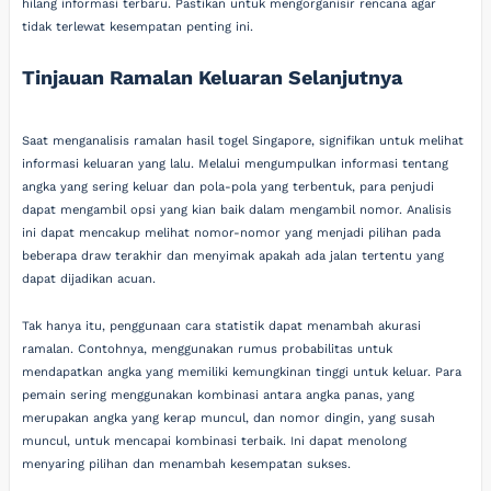
hilang informasi terbaru. Pastikan untuk mengorganisir rencana agar
tidak terlewat kesempatan penting ini.
Tinjauan Ramalan Keluaran Selanjutnya
Saat menganalisis ramalan hasil togel Singapore, signifikan untuk melihat
informasi keluaran yang lalu. Melalui mengumpulkan informasi tentang
angka yang sering keluar dan pola-pola yang terbentuk, para penjudi
dapat mengambil opsi yang kian baik dalam mengambil nomor. Analisis
ini dapat mencakup melihat nomor-nomor yang menjadi pilihan pada
beberapa draw terakhir dan menyimak apakah ada jalan tertentu yang
dapat dijadikan acuan.
Tak hanya itu, penggunaan cara statistik dapat menambah akurasi
ramalan. Contohnya, menggunakan rumus probabilitas untuk
mendapatkan angka yang memiliki kemungkinan tinggi untuk keluar. Para
pemain sering menggunakan kombinasi antara angka panas, yang
merupakan angka yang kerap muncul, dan nomor dingin, yang susah
muncul, untuk mencapai kombinasi terbaik. Ini dapat menolong
menyaring pilihan dan menambah kesempatan sukses.