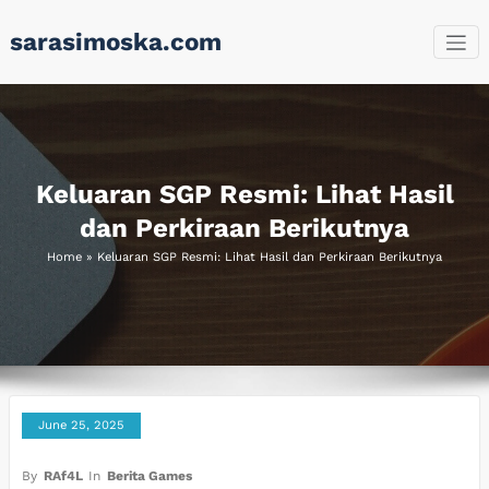
Skip
sarasimoska.com
to
content
Keluaran SGP Resmi: Lihat Hasil
dan Perkiraan Berikutnya
Home
»
Keluaran SGP Resmi: Lihat Hasil dan Perkiraan Berikutnya
June 25, 2025
By
RAf4L
In
Berita Games