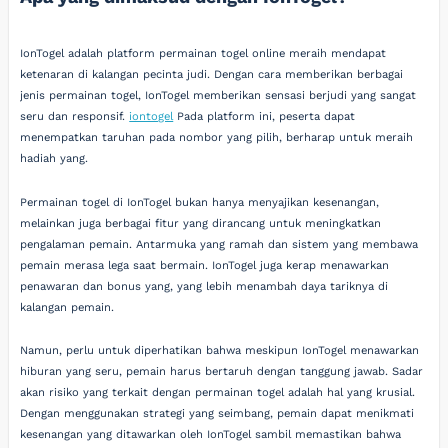
IonTogel adalah platform permainan togel online meraih mendapat
ketenaran di kalangan pecinta judi. Dengan cara memberikan berbagai
jenis permainan togel, IonTogel memberikan sensasi berjudi yang sangat
seru dan responsif.
iontogel
Pada platform ini, peserta dapat
menempatkan taruhan pada nombor yang pilih, berharap untuk meraih
hadiah yang.
Permainan togel di IonTogel bukan hanya menyajikan kesenangan,
melainkan juga berbagai fitur yang dirancang untuk meningkatkan
pengalaman pemain. Antarmuka yang ramah dan sistem yang membawa
pemain merasa lega saat bermain. IonTogel juga kerap menawarkan
penawaran dan bonus yang, yang lebih menambah daya tariknya di
kalangan pemain.
Namun, perlu untuk diperhatikan bahwa meskipun IonTogel menawarkan
hiburan yang seru, pemain harus bertaruh dengan tanggung jawab. Sadar
akan risiko yang terkait dengan permainan togel adalah hal yang krusial.
Dengan menggunakan strategi yang seimbang, pemain dapat menikmati
kesenangan yang ditawarkan oleh IonTogel sambil memastikan bahwa