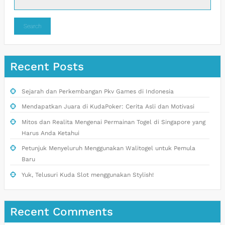
Search
Recent Posts
Sejarah dan Perkembangan Pkv Games di Indonesia
Mendapatkan Juara di KudaPoker: Cerita Asli dan Motivasi
Mitos dan Realita Mengenai Permainan Togel di Singapore yang
Harus Anda Ketahui
Petunjuk Menyeluruh Menggunakan Walitogel untuk Pemula
Baru
Yuk, Telusuri Kuda Slot menggunakan Stylish!
Recent Comments