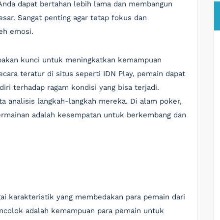
 Anda dapat bertahan lebih lama dan membangun
esar. Sangat penting agar tetap fokus dan
eh emosi.
erupakan kunci untuk meningkatkan kemampuan
cara teratur di situs seperti IDN Play, pemain dapat
ri terhadap ragam kondisi yang bisa terjadi.
a analisis langkah-langkah mereka. Di alam poker,
p permainan adalah kesempatan untuk berkembang dan
ai karakteristik yang membedakan para pemain dari
encolok adalah kemampuan para pemain untuk