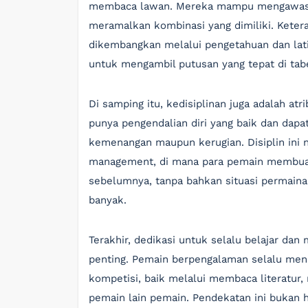
membaca lawan. Mereka mampu mengawasi 
meramalkan kombinasi yang dimiliki. Keter
dikembangkan melalui pengetahuan dan lat
untuk mengambil putusan yang tepat di tabe
Di samping itu, kedisiplinan juga adalah atr
punya pengendalian diri yang baik dan dapa
kemenangan maupun kerugian. Disiplin ini
management, di mana para pemain membuat 
sebelumnya, tanpa bahkan situasi permaina
banyak.
Terakhir, dedikasi untuk selalu belajar dan
penting. Pemain berpengalaman selalu men
kompetisi, baik melalui membaca literatur, 
pemain lain pemain. Pendekatan ini bukan