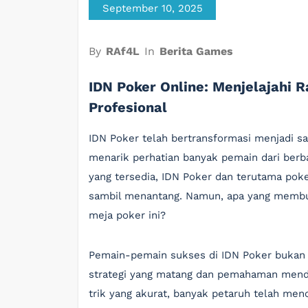
September 10, 2025
By
RAf4L
In
Berita Games
IDN Poker Online: Menjelajahi
Profesional
IDN Poker telah bertransformasi menjadi sa
menarik perhatian banyak pemain dari berb
yang tersedia, IDN Poker dan terutama po
sambil menantang. Namun, apa yang membua
meja poker ini?
Pemain-pemain sukses di IDN Poker bukan 
strategi yang matang dan pemahaman menda
trik yang akurat, banyak petaruh telah me