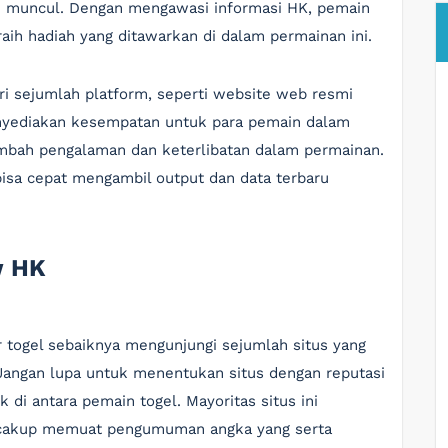
n muncul. Dengan mengawasi informasi HK, pemain
ih hadiah yang ditawarkan di dalam permainan ini.
ri sejumlah platform, seperti website web resmi
nyediakan kesempatan untuk para pemain dalam
mbah pengalaman dan keterlibatan dalam permainan.
isa cepat mengambil output dan data terbaru
w HK
 togel sebaiknya mengunjungi sejumlah situs yang
Jangan lupa untuk menentukan situs dengan reputasi
 di antara pemain togel. Mayoritas situs ini
ncakup memuat pengumuman angka yang serta