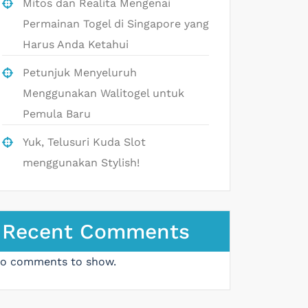
Mitos dan Realita Mengenai
Permainan Togel di Singapore yang
Harus Anda Ketahui
Petunjuk Menyeluruh
Menggunakan Walitogel untuk
Pemula Baru
Yuk, Telusuri Kuda Slot
menggunakan Stylish!
Recent Comments
o comments to show.