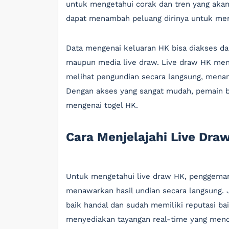
untuk mengetahui corak dan tren yang aka
dapat menambah peluang dirinya untuk mera
Data mengenai keluaran HK bisa diakses da
maupun media live draw. Live draw HK me
melihat pengundian secara langsung, mena
Dengan akses yang sangat mudah, pemain b
mengenai togel HK.
Cara Menjelajahi Live Dra
Untuk mengetahui live draw HK, penggemar
menawarkan hasil undian secara langsung. 
baik handal dan sudah memiliki reputasi baik
menyediakan tayangan real-time yang me