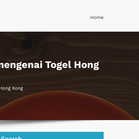
Home
mengenai Togel Hong
 Hong Kong
Search