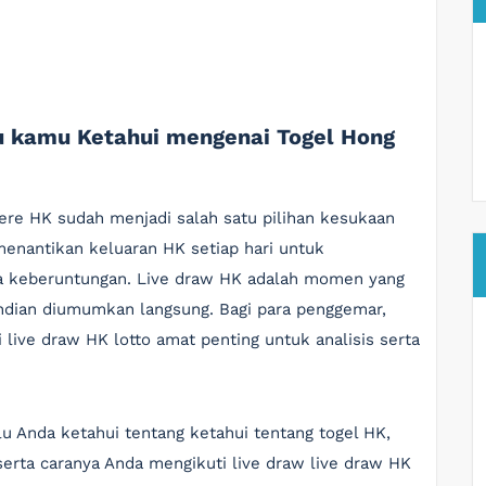
lu kamu Ketahui mengenai Togel Hong
tere HK sudah menjadi salah satu pilihan kesukaan
menantikan keluaran HK setiap hari untuk
keberuntungan. Live draw HK adalah momen yang
ndian diumumkan langsung. Bagi para penggemar,
i live draw HK lotto amat penting untuk analisis serta
u Anda ketahui tentang ketahui tentang togel HK,
serta caranya Anda mengikuti live draw live draw HK