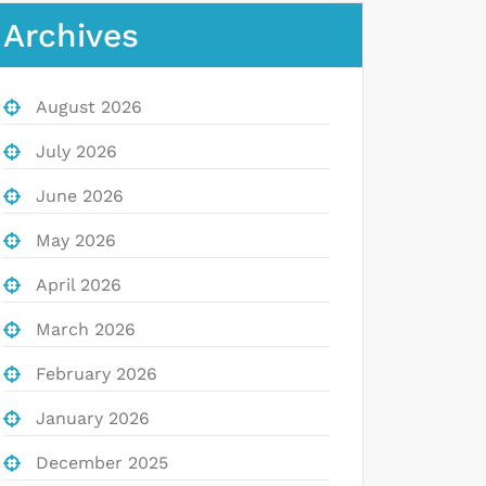
Archives
August 2026
July 2026
June 2026
May 2026
April 2026
March 2026
February 2026
January 2026
December 2025