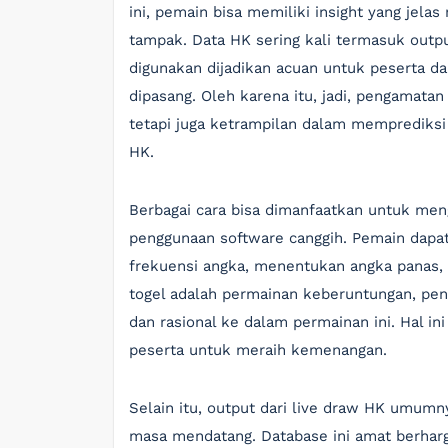
ini, pemain bisa memiliki insight yang jela
tampak. Data HK sering kali termasuk outp
digunakan dijadikan acuan untuk peserta d
dipasang. Oleh karena itu, jadi, pengamatan
tetapi juga ketrampilan dalam memprediksi 
HK.
Berbagai cara bisa dimanfaatkan untuk meng
penggunaan software canggih. Pemain dap
frekuensi angka, menentukan angka panas,
togel adalah permainan keberuntungan, pe
dan rasional ke dalam permainan ini. Hal 
peserta untuk meraih kemenangan.
Selain itu, output dari live draw HK umumny
masa mendatang. Database ini amat berharg