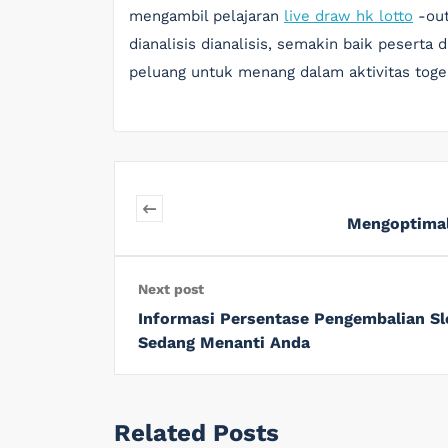
mengambil pelajaran
live draw hk lotto
-out
dianalisis dianalisis, semakin baik peserta
peluang untuk menang dalam aktivitas togel
Mengoptimal
Next post
Informasi Persentase Pengembalian Sl
Sedang Menanti Anda
Related Posts