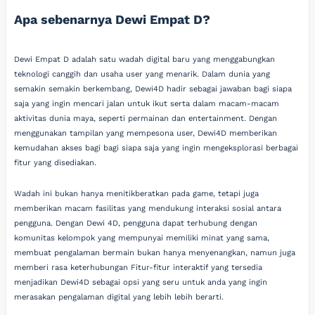
Apa sebenarnya Dewi Empat D?
Dewi Empat D adalah satu wadah digital baru yang menggabungkan
teknologi canggih dan usaha user yang menarik. Dalam dunia yang
semakin semakin berkembang, Dewi4D hadir sebagai jawaban bagi siapa
saja yang ingin mencari jalan untuk ikut serta dalam macam-macam
aktivitas dunia maya, seperti permainan dan entertainment. Dengan
menggunakan tampilan yang mempesona user, Dewi4D memberikan
kemudahan akses bagi bagi siapa saja yang ingin mengeksplorasi berbagai
fitur yang disediakan.
Wadah ini bukan hanya menitikberatkan pada game, tetapi juga
memberikan macam fasilitas yang mendukung interaksi sosial antara
pengguna. Dengan Dewi 4D, pengguna dapat terhubung dengan
komunitas kelompok yang mempunyai memiliki minat yang sama,
membuat pengalaman bermain bukan hanya menyenangkan, namun juga
memberi rasa keterhubungan Fitur-fitur interaktif yang tersedia
menjadikan Dewi4D sebagai opsi yang seru untuk anda yang ingin
merasakan pengalaman digital yang lebih lebih berarti.