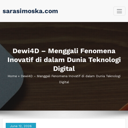
Skip
sarasimoska.com
to
content
Dewi4D – Menggali Fenomena
Inovatif di dalam Dunia Teknologi
Digital
Home
»
Dewi4D – Menggali Fenomena Inovatif di dalam Dunia Teknologi
Digital
June 12, 2026