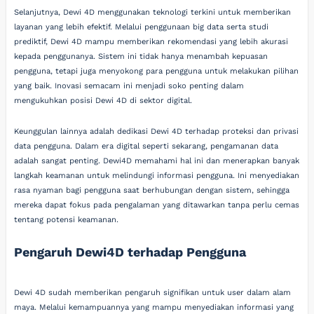
Selanjutnya, Dewi 4D menggunakan teknologi terkini untuk memberikan
layanan yang lebih efektif. Melalui penggunaan big data serta studi
prediktif, Dewi 4D mampu memberikan rekomendasi yang lebih akurasi
kepada penggunanya. Sistem ini tidak hanya menambah kepuasan
pengguna, tetapi juga menyokong para pengguna untuk melakukan pilihan
yang baik. Inovasi semacam ini menjadi soko penting dalam
mengukuhkan posisi Dewi 4D di sektor digital.
Keunggulan lainnya adalah dedikasi Dewi 4D terhadap proteksi dan privasi
data pengguna. Dalam era digital seperti sekarang, pengamanan data
adalah sangat penting. Dewi4D memahami hal ini dan menerapkan banyak
langkah keamanan untuk melindungi informasi pengguna. Ini menyediakan
rasa nyaman bagi pengguna saat berhubungan dengan sistem, sehingga
mereka dapat fokus pada pengalaman yang ditawarkan tanpa perlu cemas
tentang potensi keamanan.
Pengaruh Dewi4D terhadap Pengguna
Dewi 4D sudah memberikan pengaruh signifikan untuk user dalam alam
maya. Melalui kemampuannya yang mampu menyediakan informasi yang