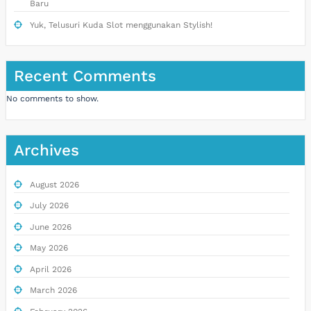
Baru
Yuk, Telusuri Kuda Slot menggunakan Stylish!
Recent Comments
No comments to show.
Archives
August 2026
July 2026
June 2026
May 2026
April 2026
March 2026