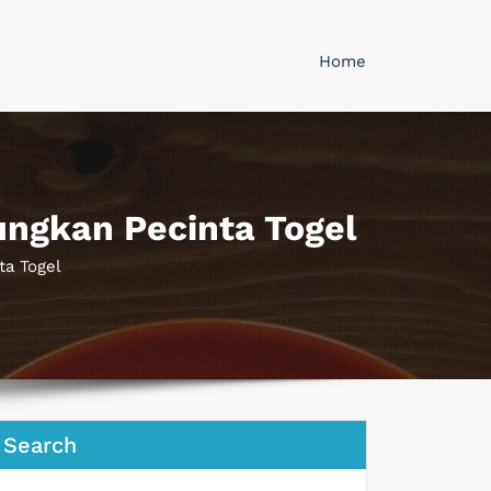
Home
ngkan Pecinta Togel
ta Togel
Search