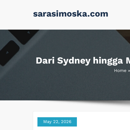
Skip
sarasimoska.com
to
content
Dari Sydney hingga
Home
May 22, 2026