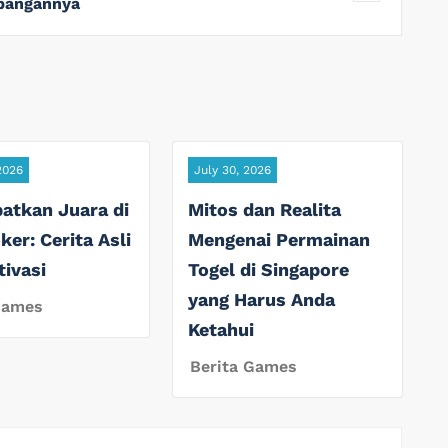
mbangannya
2026
July 30, 2026
atkan Juara di
Mitos dan Realita
er: Cerita Asli
Mengenai Permainan
ivasi
Togel di Singapore
yang Harus Anda
Games
Ketahui
Berita Games