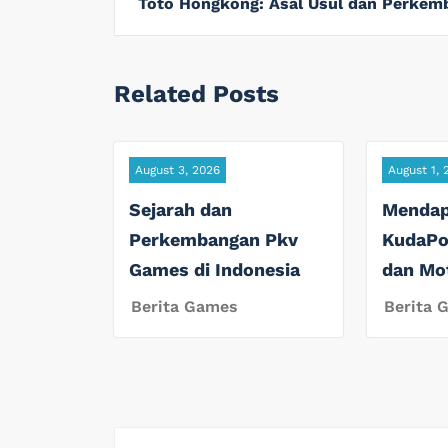
Toto Hongkong: Asal Usul dan Perke
Related Posts
August 3, 2026
August 1, 
Sejarah dan
Mendap
Perkembangan Pkv
KudaPok
Games di Indonesia
dan Mot
Berita Games
Berita 