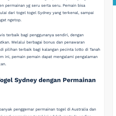
en permainan yg seru serta seru. Pemain bisa
ulai dari togel togel Sydney yang terkenal, sampai
ngat ngetop.
vis terbaik bagi penggunanya sendiri, dengan
atkan. Melalui berbagai bonus dan penawaran
i pilihan terbaik bagi kalangan pecinta lotto di Tanah
form ini, pemain pemain dapat mengalami pengalaman
kan.
ogel Sydney dengan Permainan
 banyak penggemar permainan togel di Australia dan