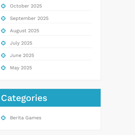
October 2025
September 2025
August 2025
July 2025
June 2025
May 2025
Categories
Berita Games