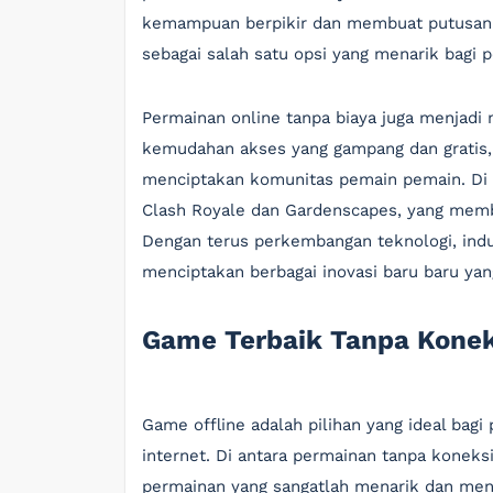
kemampuan berpikir dan membuat putusan 
sebagai salah satu opsi yang menarik bagi p
Permainan online tanpa biaya juga menjadi 
kemudahan akses yang gampang dan gratis, 
menciptakan komunitas pemain pemain. Di s
Clash Royale dan Gardenscapes, yang memb
Dengan terus perkembangan teknologi, ind
menciptakan berbagai inovasi baru baru yan
Game Terbaik Tanpa Konek
Game offline adalah pilihan yang ideal bagi
internet. Di antara permainan tanpa koneks
permainan yang sangatlah menarik dan meng