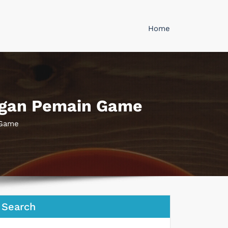
Home
ungan Pemain Game
 Game
Search