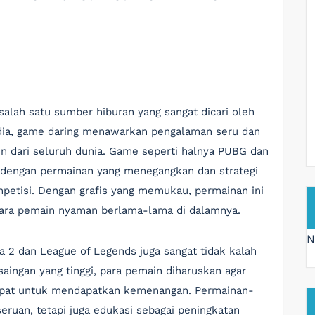
di salah satu sumber hiburan yang sangat dicari oleh
sedia, game daring menawarkan pengalaman seru dan
ain dari seluruh dunia. Game seperti halnya PUBG dan
 dengan permainan yang menegangkan dan strategi
mpetisi. Dengan grafis yang memukau, permainan ini
ara pemain nyaman berlama-lama di dalamnya.
N
a 2 dan League of Legends juga sangat tidak kalah
aingan yang tinggi, para pemain diharuskan agar
tepat untuk mendapatkan kemenangan. Permainan-
ruan, tetapi juga edukasi sebagai peningkatan