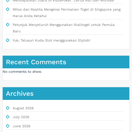
Mendapatkan Juara di KudaPoker: Cerita Asli dan Motivasi
Mitos dan Realita Mengenai Permainan Togel di Singapore yang
Harus Anda Ketahui
Petunjuk Menyeluruh Menggunakan Walitogel untuk Pemula
Baru
Yuk, Telusuri Kuda Slot menggunakan Stylish!
Recent Comments
No comments to show.
Archives
August 2026
July 2026
June 2026