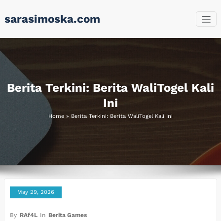
Skip
sarasimoska.com
to
content
Berita Terkini: Berita WaliTogel Kali
Ini
Home
»
Berita Terkini: Berita WaliTogel Kali Ini
May 29, 2026
By
RAf4L
In
Berita Games