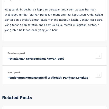
Yang terakhir, pelihara sikap dan perasaan anda semua saat bermain
WaliTogel. Hindari biarkan perasaan mendominasi keputusan Anda. Selalu
santai dan obyektif, entah pada menang maupun kalah. Dengan cara cara
yang tenang dan teratur, anda semua bakal memiliki kegiatan bertaruh
yang lebih baik dan hasil yang jauh baik.
Previous post
Petualangan Seru Bersama KawanTogel
Next post
Pendekatan Kemenangan di Walitogel: Panduan Lengkap
Related Posts