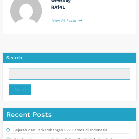
Written by:
RAf4L
View All Posts
Search
Search
Recent Posts
Sejarah dan Perkembangan Pkv Games di Indonesia