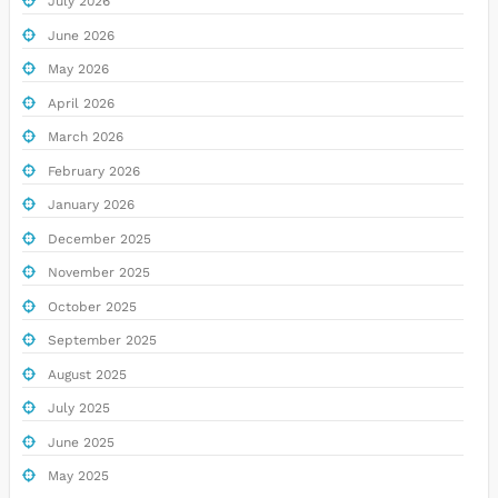
July 2026
June 2026
May 2026
April 2026
March 2026
February 2026
January 2026
December 2025
November 2025
October 2025
September 2025
August 2025
July 2025
June 2025
May 2025