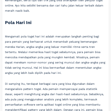
kemenangan, serta tips dan trik yang bisa diterapkan oleh penjudi togel
online. Ayo kita selidiki bersama dan cari tahu jalan keluar terbaik dalam
meraih nasib baik.
Pola Hari Ini
Mengamati pola togel hari ini adalah merupakan langkah penting bagi
para pemain yang berhasrat untuk menambah peluang kemenangan
mereka Harian, angka-angka yang keluar memiliki ritme serta tren
tertentu. Melalui memeriksa hasil togel sebelumnya, para pemain bisa
mencoba mendapatkan pola yang mungkin kembali. Misalnya, pemain
dapat merekam nomor-nomor yang sering muncul dan angka-angka yang
tidak sering muncul. Hal ini bisa bermanfaat dalam menentukan angka-
angka yang lebih baik dipilih pada hari ini.
Di samping itu, terdapat berbagai cara yang bisa digunakan dalam
menganalisis pattern togel. Ada pemain mempercayai pada statistik
dasar, seperti menghitung angka dari hasil-hasil sebelumnya. Sebaliknya,
ada pula yang menggunakan analisis yang lebih kompleks, termasuk
pemanfaatan software serta aplikasi togel online yang bisa membantu
mengidentifikasi pattern yang lebih dalam. Dengan cara ini, pemain bisa