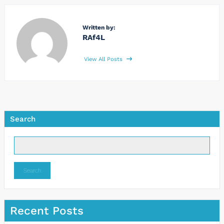
Written by:
RAf4L
View All Posts
Search
Search
Recent Posts