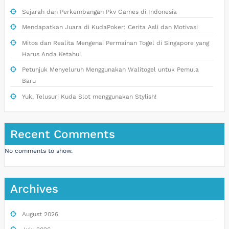
Sejarah dan Perkembangan Pkv Games di Indonesia
Mendapatkan Juara di KudaPoker: Cerita Asli dan Motivasi
Mitos dan Realita Mengenai Permainan Togel di Singapore yang
Harus Anda Ketahui
Petunjuk Menyeluruh Menggunakan Walitogel untuk Pemula
Baru
Yuk, Telusuri Kuda Slot menggunakan Stylish!
Recent Comments
No comments to show.
Archives
August 2026