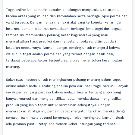
Togel online kini semakin populer di kalangan masyarakat, terutama
karena akses yang mudah dan kemudahan serta berbagai opsi permainan
yang tersedia. Dengan hanya memakai alat yang terkoneksi ke jaringan
internet, pemain bisa ikut serta dalam berbagai jenis togel dari segala
tempat. Ini memberikan peluang besar bagi mereka yang mau
meningkatkan hasil prediksi dan mengetahui pola yang timbul dari
keluaran sebelumnya. Namun, sangat penting untuk mengerti bahwa
walaupun togel adalah permainan yang terkait dengan nasib baik,
terdapat beberapa faktor tertentu yang bisa menentukan kesempatan
menang.
Salah satu metode untuk meningkatkan peluang menang dalam togel
online adalah melalui realizing analisa pola dari hasil togel hari ini. Banyak
sekali pemain yang percaya bahwa melalui belajar tentang angka yang
banyak muncul dan mengidentifikasi pola, mereka dapat menghasilkan
prediksi yang lebih tepat untuk permainan selanjutnya. Dengan
menerapkan strategi ini, pemain dapat mengatur taruhan mereka dengan
semakin baik, maka potensi kemenangan bisa meningkat. Namun, tidak
ada jaminan pasti ; tetap ada elemen keberuntungan yang terlibat.