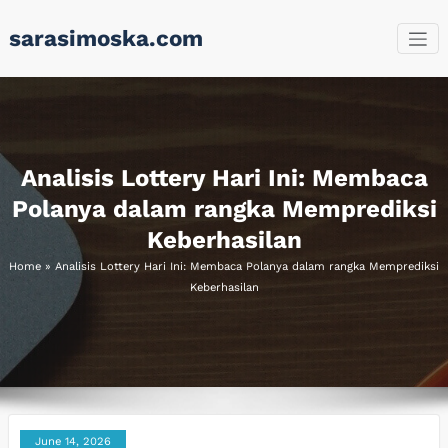
Skip
sarasimoska.com
to
content
Analisis Lottery Hari Ini: Membaca
Polanya dalam rangka Memprediksi
Keberhasilan
Home
»
Analisis Lottery Hari Ini: Membaca Polanya dalam rangka Memprediksi
Keberhasilan
June 14, 2026