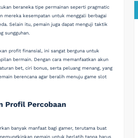
ukan beraneka tipe permainan seperti pragmatic
ikan mereka kesempatan untuk menggali berbagai
. Selain itu, pemain juga dapat menguji taktik
ng sungguhan.
 profit finansial, ini sangat berguna untuk
mpilan bermain. Dengan cara memanfaatkan akun
turan bet, ciri bonus, serta peluang menang, yang
main berencana agar beralih menuju game slot
 Profil Percobaan
kan banyak manfaat bagi gamer, terutama buat
 memungkinkan pemain untuk berlatih tanpa harus