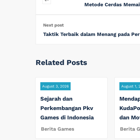
Metode Cerdas Memain
Next post
Taktik Terbaik dalam Menang pada Pe
Related Posts
August 3, 2026
August 1, 
Sejarah dan
Mendap
Perkembangan Pkv
KudaPok
Games di Indonesia
dan Mot
Berita Games
Berita 