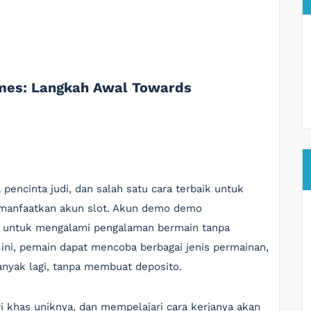
mes: Langkah Awal Towards
a pencinta judi, dan salah satu cara terbaik untuk
emanfaatkan akun slot. Akun demo demo
untuk mengalami pengalaman bermain tanpa
i ini, pemain dapat mencoba berbagai jenis permainan,
banyak lagi, tanpa membuat deposito.
iri khas uniknya, dan mempelajari cara kerjanya akan