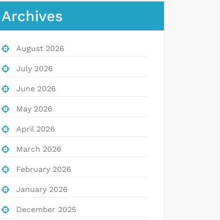
Archives
August 2026
July 2026
June 2026
May 2026
April 2026
March 2026
February 2026
January 2026
December 2025