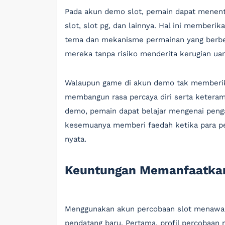
Pada akun demo slot, pemain dapat menent
slot, slot pg, dan lainnya. Hal ini member
tema dan mekanisme permainan yang berbeda
mereka tanpa risiko menderita kerugian ua
Walaupun game di akun demo tak memberikan
membangun rasa percaya diri serta ketera
demo, pemain dapat belajar mengenai penga
kesemuanya memberi faedah ketika para pe
nyata.
Keuntungan Memanfaatkan
Menggunakan akun percobaan slot menawar
pendatang baru. Pertama, profil percobaan