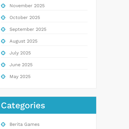
November 2025
October 2025
September 2025
August 2025
July 2025
June 2025
May 2025
Categories
Berita Games