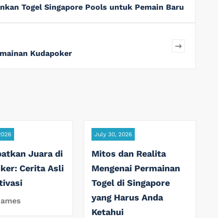
kan Togel Singapore Pools untuk Pemain Baru
rmainan Kudapoker
2026
July 30, 2026
atkan Juara di
Mitos dan Realita
er: Cerita Asli
Mengenai Permainan
ivasi
Togel di Singapore
yang Harus Anda
Games
Ketahui