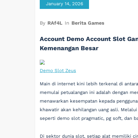
January 14, 2026
By
RAf4L
In
Berita Games
Account Demo Account Slot Ga
Kemenangan Besar
Demo Slot Zeus
Main di internet kini lebih terkenal di antar
memulai petualangan ini adalah dengan m
menawarkan kesempatan kepada pengguna 
khawatir akan kehilangan uang asli. Melalu
seperti demo slot pragmatic, pg soft, dan 
Di sektor dunia slot, setiap alat memiliki c