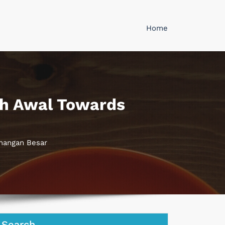
Home
h Awal Towards
nangan Besar
Search